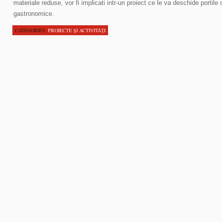
materiale reduse, vor fi implicati intr-un proiect ce le va deschide portile ca
gastronomice.
CATEGORIES:
PROIECTE ŞI ACTIVITĂŢI