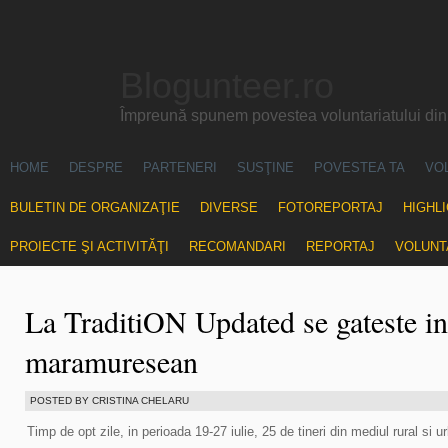
Blogunteer.ro
Împreună spunem povestea voluntariatului di
HOME
DESPRE
PARTENERI
SUSŢINE
POVESTEA TA
VO
BULETIN DE ORGANIZAŢIE
DIVERSE
FOTOREPORTAJ
HIGHL
PROIECTE ŞI ACTIVITĂŢI
RECOMANDARI
REPORTAJ
VOLUNT
La TraditiON Updated se gateste in 
maramuresean
POSTED BY CRISTINA CHELARU
Timp de opt zile, in perioada 19-27 iulie, 25 de tineri din mediul rural si u