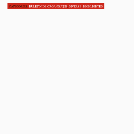
CATEGORIES:
BULETIN DE ORGANIZAŢIE
,
DIVERSE
,
HIGHLIGHTED