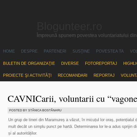
Blogunteer.ro
Împreună spunem povestea voluntariatului di
HOME
DESPRE
PARTENERI
SUSŢINE
POVESTEA TA
VO
BULETIN DE ORGANIZAŢIE
DIVERSE
FOTOREPORTAJ
HIGHL
PROIECTE ŞI ACTIVITĂŢI
RECOMANDARI
REPORTAJ
VOLUNT
CAVNICarii, voluntarii cu “vagone
POSTED BY STĂNICA BOSTĂNARU
Un grup de tineri din Maramureș a văzut, în micuțul lor oraș, potențialul
mult decât un simplu punct pe hartă. Determinarea lor le-a adus sprijin din
și al autorităților.