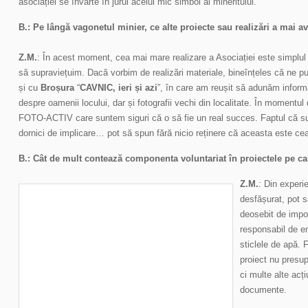
asociației se învârte în jurul acelui mic simbol al mineritului.
B.: Pe lângă vagonetul minier, ce alte proiecte sau realizări a mai 
Z.M.
: În acest moment, cea mai mare realizare a Asociației este simplul
să supraviețuim. Dacă vorbim de realizări materiale, bineînțeles că ne p
și cu
Broșura
“
CAVNIC, ieri și azi
”, în care am reușit să adunăm informaț
despre oamenii locului, dar și fotografii vechi din localitate. În momentu
FOTO-ACTIV care suntem siguri că o să fie un real succes. Faptul că sun
dornici de implicare… pot să spun fără nicio reținere că aceasta este ce
B.: Cât de mult contează componenta voluntariat în proiectele pe ca
Z.M.
: Din experi
desfășurat, pot s
deosebit de impo
responsabil de en
sticlele de apă. F
proiect nu presup
ci multe alte acț
documente.