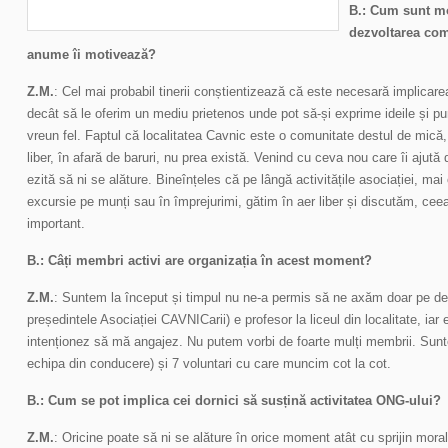
B.: Cum sunt mot
dezvoltarea com
anume îi motivează?
Z.M.
: Cel mai probabil tinerii conștientizează că este necesară implicar
decât să le oferim un mediu prietenos unde pot să-și exprime ideile și pun
vreun fel. Faptul că localitatea Cavnic este o comunitate destul de mică, 
liber, în afară de baruri, nu prea există. Venind cu ceva nou care îi ajută 
ezită să ni se alăture. Bineînțeles că pe lângă activitățile asociației, mai
excursie pe munți sau în împrejurimi, gătim în aer liber și discutăm, cee
important.
B.: Câți membri activi are organizația în acest moment?
Z.M.
: Suntem la început și timpul nu ne-a permis să ne axăm doar pe dezv
președintele Asociației CAVNICarii) e profesor la liceul din localitate, iar 
intenționez să mă angajez. Nu putem vorbi de foarte mulți membrii. Su
echipa din conducere) și 7 voluntari cu care muncim cot la cot.
B.: Cum se pot implica cei dornici să susțină activitatea ONG-ului?
Z.M.
: Oricine poate să ni se alăture în orice moment atât cu sprijin moral, 