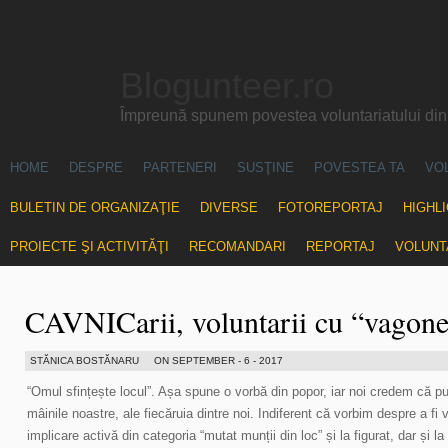
Blogunteer.ro
Împreună spunem povestea voluntariatului di
HOME
DESPRE
PARTENERI
SUSŢINE
POVESTEA TA
VO
BULETIN DE ORGANIZAŢIE
DIVERSE
FOTOREPORTAJ
HIGHL
PROIECTE ŞI ACTIVITĂŢI
RECOMANDARI
REPORTAJ
VOLUNT
CAVNICarii, voluntarii cu “vagone
STĂNICA BOSTĂNARU
ON SEPTEMBER - 6 - 2017
“Omul sfințește locul”. Așa spune o vorbă din popor, iar noi credem că p
mâinile noastre, ale fiecăruia dintre noi. Indiferent că vorbim despre a f
implicare activă din categoria “mutat munții din loc” și la figurat, dar și l