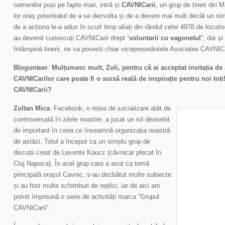
oamenilor puși pe fapte mari, intră și
CAVNICarii
, un grup de tineri din 
lor oraș potențialul de a se dezvolta și de a deveni mai mult decât un si
de a acționa le-a adus în scurt timp aliați din rândul celor 4976 de locuitor
au devenit cunoscuți CAVNICarii drept “
voluntarii cu vagonetul
”, dar și
întâmpină tinerii, ne va povesti chiar vicepreședintele Asociației CAVNIC
Blogunteer
:
Mulțumesc mult, Zoli, pentru că ai acceptat invitația d
CAVNICarilor care poate fi o sursă reală de inspirație pentru noi toț
CAVNICarii?
Zoltan Mica
: Facebook, o rețea de socializare atât de
controversată în zilele noastre, a jucat un rol deosebit
de important în ceea ce înseamnă organizația noastră
de astăzi. Totul a început ca un simplu grup de
discuții creat de Levente Kaucz (căvnicar plecat în
Cluj Napoca). În acel grup care a avut ca temă
principală orașul Cavnic, s-au dezbătut multe subiecte
și au fost multe schimburi de replici, iar de aici am
pornit împreună o serie de activități marca “Grupul
CAVNICarii”.