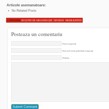
Articole asemanatoare:
No Related Posts
CATEGORII:
BULETIN DE ORGANIZAŢIE
,
DIVERSE
,
HIGHLIGHTED
Posteaza un comentariu
Name (required)
Mail (will not be published) (required)
Website