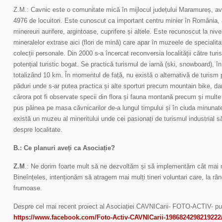
Z.M.: Cavnic este o comunitate mică în mijlocul județului Maramureș, av
4976 de locuitori. Este cunoscut ca important centru minier în România, a
minereuri aurifere, argintoase, cuprifere și altele. Este recunoscut la nive
mineralelor extrase aici (flori de mină) care apar în muzeele de specialitate
colecții personale. Din 2000 s-a încercat reconversia localității către tur
potențial turistic bogat. Se practică turismul de iarnă (ski, snowboard), în 
totalizând 10 km. În momentul de față, nu există o alternativă de turism 
păduri unde s-ar putea practica și alte sporturi precum mountain bike, dar
cărora pot fi observate specii din flora și fauna montană precum și multe
pus pâinea pe masa căvnicarilor de-a lungul timpului și în ciuda minunate
există un muzeu al mineritului unde cei pasionați de turismul industrial să
despre localitate.
B.: Ce planuri aveți ca Asociație?
Z.M
.: Ne dorim foarte mult să ne dezvoltăm și să implementăm cât mai m
Bineînțeles, intenționăm să atragem mai mulți tineri voluntari care, la rând
frumoase.
Despre cel mai recent proiect al Asociației CAVNICarii- FOTO-ACTIV- pute
https://www.facebook.com/Foto-Activ-CAVNICarii-1986824298219222