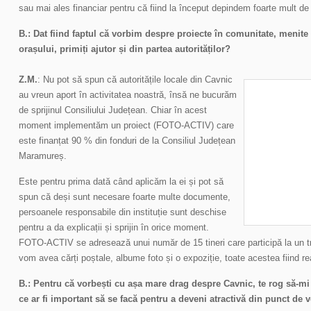
sau mai ales financiar pentru că fiind la început depindem foarte mult de 
B.: Dat fiind faptul că vorbim despre proiecte în comunitate, menite 
orașului, primiți ajutor și din partea autorităților?
Z.M.
: Nu pot să spun că autoritățile locale din Cavnic
au vreun aport în activitatea noastră, însă ne bucurăm
de sprijinul Consiliului Județean. Chiar în acest
moment implementăm un proiect (FOTO-ACTIV) care
este finanțat 90 % din fonduri de la Consiliul Județean
Maramureș.
Este pentru prima dată când aplicăm la ei și pot să
spun că deși sunt necesare foarte multe documente,
persoanele responsabile din instituție sunt deschise
pentru a da explicații și sprijin în orice moment.
FOTO-ACTIV se adresează unui număr de 15 tineri care participă la un tra
vom avea cărți poștale, albume foto și o expoziție, toate acestea fiind reali
B.: Pentru că vorbești cu așa mare drag despre Cavnic, te rog să-mi s
ce ar fi important să se facă pentru a deveni atractivă din punct de 