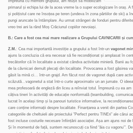
Împreună cu membrii grupului, am reușit să mobilizăm
primarul și echipa lui de la acea vreme la o super ecologizare în oraș. 
și polițistul care ne însoțea pe teren (undeva în zona pârtiilor de ski) a
pungi aruncate la întâmplare. Au urmat strângeri de fonduri pentru diferit
vreo trei ani la rând Moș Crăciunul copiilor nevoiași.
B.: Care a fost cea mai mare realizare a Grupului CAVNICARII și cum 
Z.M.
: Cea mai importantă investiție a grupului a fost într-un
vagonet min
ajuns la concluzia că era necesar să fie recondiționat și amplasat în cent
trecătorilor că în localitate a existat cândva activitate minieră. Banii au f
de la căvnicari demult plecați din localitate. Provocarea a fost găsirea v
găsit la mină ci… într-un grajd. Am făcut rost de vagonet după care activi
scăzută…vagonetul a stat într-o curte aproximativ un an jumate. O ideea 
mea profesoară de engleză din liceu a reînviat totul. Împreună cu ea am s
câțiva tineri în activități de educație nonformală (teambuilding, comunicar
lucrat în același timp și la panouri turistice informative, la recondiționar
care conține informații despre localitate. Finanțarea a venit din partea C
categoriile de cheltuieli ale proiectului ”Perfect pentru TINEri” ale cărui 
fost incluse costurile necesare înființării asociației. Așa am ajuns noi de
Și în momentul de față, suntem recunoscuți ca fiind “ăia cu vagonu’”. D