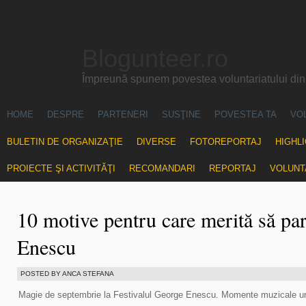
Blogunteer.ro
Împreună spunem povestea voluntariatului di
HOME
DESPRE
PARTENERI
SUSŢINE
POVESTEA TA
VO
BULETIN DE ORGANIZAŢIE
DIVERSE
FOTOREPORTAJ
HIGHL
PROIECTE ŞI ACTIVITĂŢI
RECOMANDARI
REPORTAJ
VOLUNT
10 motive pentru care merită să part
Enescu
POSTED BY ANCA STEFANA
Magie de septembrie la Festivalul George Enescu. Momente muzicale un