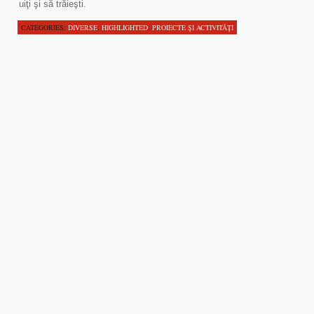
uiţi şi să trăieşti.
CATEGORIES:
DIVERSE
,
HIGHLIGHTED
,
PROIECTE ŞI ACTIVITĂŢI