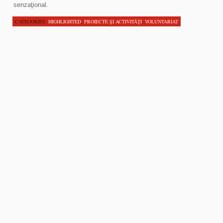
senzaţional.
CATEGORIES:
HIGHLIGHTED
,
PROIECTE ŞI ACTIVITĂŢI
,
VOLUNTARIAT