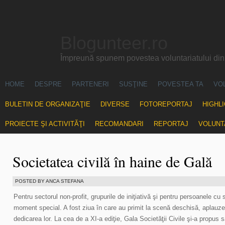
Blogunteer.ro
Împreună spunem povestea voluntariatului di
HOME
DESPRE
PARTENERI
SUSŢINE
POVESTEA TA
VO
BULETIN DE ORGANIZAŢIE
DIVERSE
FOTOREPORTAJ
HIGHL
PROIECTE ŞI ACTIVITĂŢI
RECOMANDARI
REPORTAJ
VOLUNT
Societatea civilă în haine de Gală
POSTED BY ANCA STEFANA
Pentru sectorul non-profit, grupurile de iniţiativă şi pentru persoanele cu s
moment special. A fost ziua în care au primit la scenă deschisă, aplauze ş
dedicarea lor. La cea de a XI-a ediţie, Gala Societăţii Civile şi-a propus