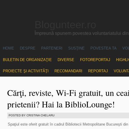
Blogunteer.ro
Împreună spunem povestea voluntariatului di
HOME
DESPRE
PARTENERI
SUSŢINE
POVESTEA TA
VO
BULETIN DE ORGANIZAŢIE
DIVERSE
FOTOREPORTAJ
HIGHL
PROIECTE ŞI ACTIVITĂŢI
RECOMANDARI
REPORTAJ
VOLUNT
Cărţi, reviste, Wi-Fi gratuit, un cea
prietenii? Hai la BiblioLounge!
POSTED BY CRISTINA CHELARU
Spaţiul este oferit gratuit în cadrul Bibliotecii Metropolitane Bucureşti din 