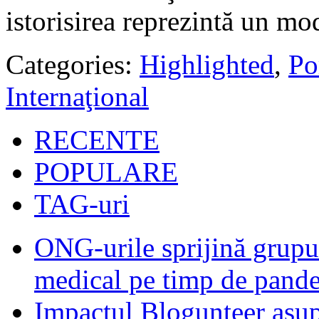
istorisirea reprezintă un mo
Categories:
Highlighted
,
Po
Internaţional
RECENTE
POPULARE
TAG-uri
ONG-urile sprijină grupur
medical pe timp de pand
Impactul Blogunteer asupr