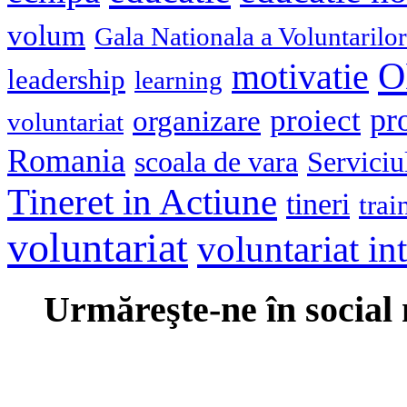
volum
Gala Nationala a Voluntarilor
O
motivatie
leadership
learning
pr
proiect
organizare
voluntariat
Romania
scoala de vara
Serviciu
Tineret in Actiune
tineri
trai
voluntariat
voluntariat in
Urmăreşte-ne în social