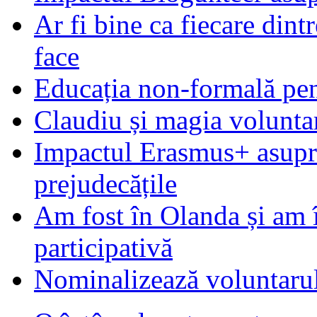
Ar fi bine ca fiecare dintr
face
Educația non-formală pen
Claudiu și magia voluntar
Impactul Erasmus+ asupra t
prejudecățile
Am fost în Olanda și am 
participativă
Nominalizează voluntarul