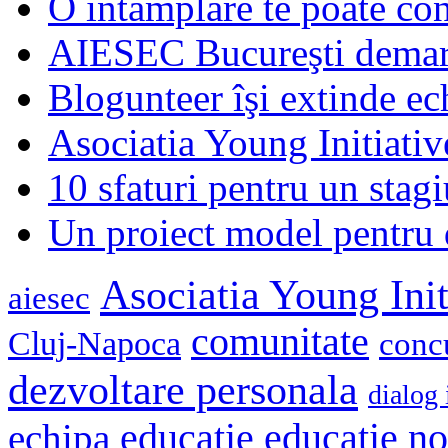
O întâmplare te poate con
AIESEC Bucureşti demare
Blogunteer îşi extinde ec
Asociatia Young Initiati
10 sfaturi pentru un stagi
Un proiect model pentru 
Asociatia Young Init
aiesec
comunitate
Cluj-Napoca
conc
dezvoltare personala
dialog 
educatie
echipa
educatie n