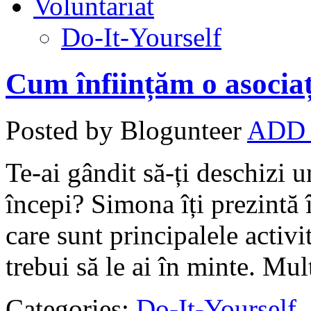
Voluntariat
Do-It-Yourself
Cum înființăm o asociați
Posted by Blogunteer
ADD
Te-ai gândit să-ți deschizi 
începi? Simona îți prezintă î
care sunt principalele activit
trebui să le ai în minte. Mul
Categories:
Do-It-Yourself
,