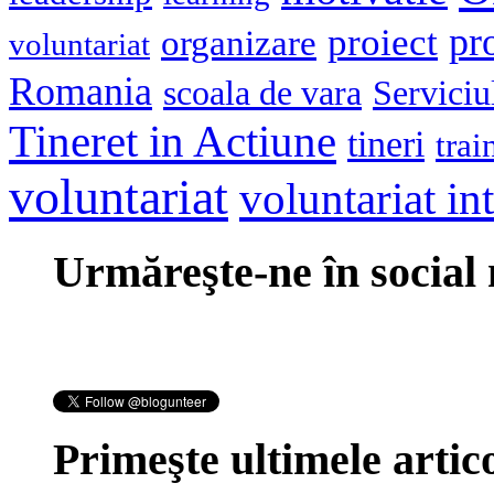
pr
proiect
organizare
voluntariat
Romania
scoala de vara
Serviciu
Tineret in Actiune
tineri
trai
voluntariat
voluntariat in
Urmăreşte-ne în social
Primeşte ultimele artico