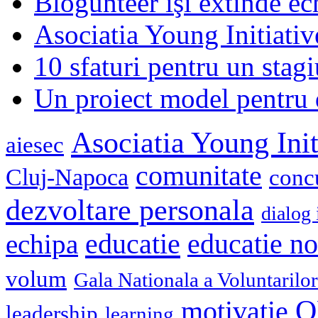
Blogunteer îşi extinde ec
Asociatia Young Initiati
10 sfaturi pentru un stagi
Un proiect model pentru 
Asociatia Young Init
aiesec
comunitate
Cluj-Napoca
conc
dezvoltare personala
dialog 
educatie
echipa
educatie n
volum
Gala Nationala a Voluntarilor
O
motivatie
leadership
learning