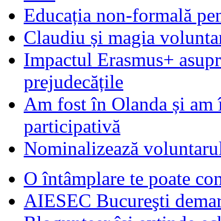
Educația non-formală pen
Claudiu și magia voluntar
Impactul Erasmus+ asupra t
prejudecățile
Am fost în Olanda și am 
participativă
Nominalizează voluntarul
O întâmplare te poate con
AIESEC Bucureşti demare