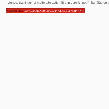
rotunde, traininguri şi multe alte activităţi prin care îşi pot îmbunătăţi cu
CATEGORIES:
DEZVOLTARE PERSONALĂ
,
PROIECTE ŞI ACTIVITĂŢI