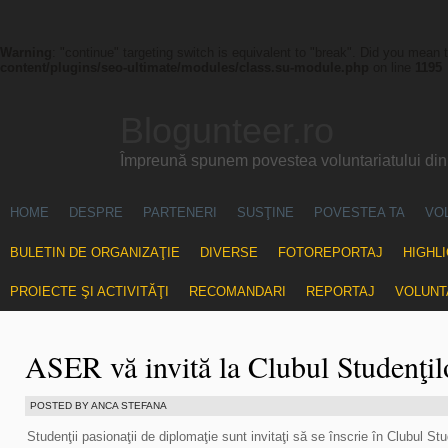
Warning
: "continue" targeting switch is equivalent to "break". Did you mean 
content/plugins/seo-ultimate/modules/class.su-module.php
on line
1195
Blogunteer.ro
Împreună spunem povestea voluntariatului di
HOME
DESPRE
PARTENERI
SUSŢINE
POVESTEA TA
VO
BULETIN DE ORGANIZAŢIE
DIVERSE
FOTOREPORTAJ
HIGHL
PROIECTE ŞI ACTIVITĂŢI
RECOMANDARI
REPORTAJ
VOLUNT
ASER vă invită la Clubul Studenţil
POSTED BY ANCA STEFANA
Studenţii pasionaţii de diplomaţie sunt invitaţi să se înscrie în Clubul St