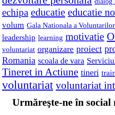
dialog 
educatie
echipa
educatie n
volum
Gala Nationala a Voluntarilor
O
motivatie
leadership
learning
pr
proiect
organizare
voluntariat
Romania
scoala de vara
Serviciu
Tineret in Actiune
tineri
trai
voluntariat
voluntariat in
Urmăreşte-ne în social