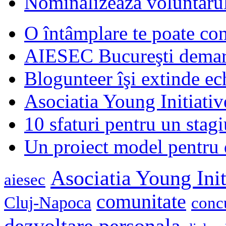
Nominalizează voluntarul
O întâmplare te poate con
AIESEC Bucureşti demare
Blogunteer îşi extinde ec
Asociatia Young Initiati
10 sfaturi pentru un stagi
Un proiect model pentru 
Asociatia Young Init
aiesec
comunitate
Cluj-Napoca
conc
dezvoltare personala