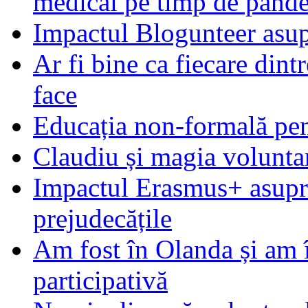
medical pe timp de pand
Impactul Blogunteer asupr
Ar fi bine ca fiecare dintr
face
Educația non-formală pen
Claudiu și magia voluntar
Impactul Erasmus+ asupra t
prejudecățile
Am fost în Olanda și am 
participativă