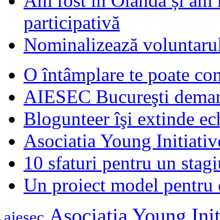
Am fost în Olanda și am 
participativă
Nominalizează voluntarul
O întâmplare te poate con
AIESEC Bucureşti demare
Blogunteer îşi extinde ec
Asociatia Young Initiati
10 sfaturi pentru un stagi
Un proiect model pentru 
Asociatia Young Init
aiesec