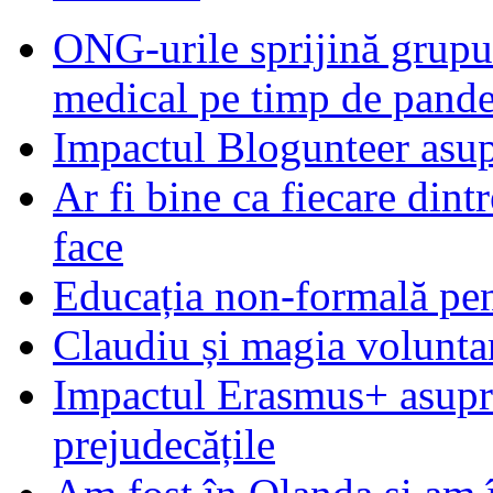
ONG-urile sprijină grupur
medical pe timp de pand
Impactul Blogunteer asupr
Ar fi bine ca fiecare dintr
face
Educația non-formală pen
Claudiu și magia voluntar
Impactul Erasmus+ asupra t
prejudecățile