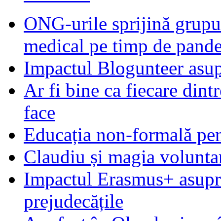
ONG-urile sprijină grupur
medical pe timp de pand
Impactul Blogunteer asupr
Ar fi bine ca fiecare dintr
face
Educația non-formală pen
Claudiu și magia voluntar
Impactul Erasmus+ asupra t
prejudecățile