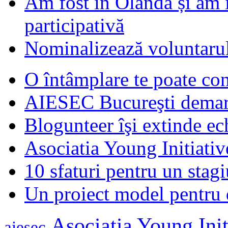
Am fost în Olanda și am 
participativă
Nominalizează voluntarul
O întâmplare te poate con
AIESEC Bucureşti demare
Blogunteer îşi extinde ec
Asociatia Young Initiati
10 sfaturi pentru un stagi
Un proiect model pentru 
Asociatia Young Init
aiesec