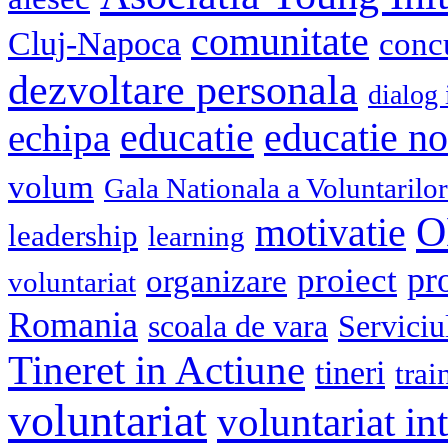
comunitate
Cluj-Napoca
conc
dezvoltare personala
dialog 
educatie
echipa
educatie n
volum
Gala Nationala a Voluntarilor
O
motivatie
leadership
learning
pr
proiect
organizare
voluntariat
Romania
scoala de vara
Serviciu
Tineret in Actiune
tineri
trai
voluntariat
voluntariat in