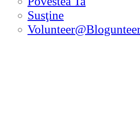
Povestea Ta
Susţine
Volunteer@Bloguntee