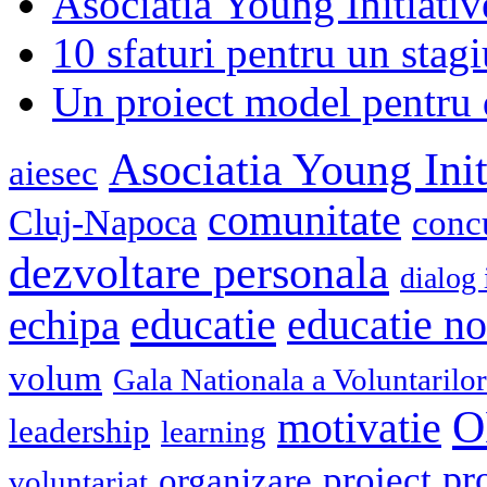
Asociatia Young Initiati
10 sfaturi pentru un stagi
Un proiect model pentru 
Asociatia Young Init
aiesec
comunitate
Cluj-Napoca
conc
dezvoltare personala
dialog 
educatie
echipa
educatie n
volum
Gala Nationala a Voluntarilor
O
motivatie
leadership
learning
pr
proiect
organizare
voluntariat