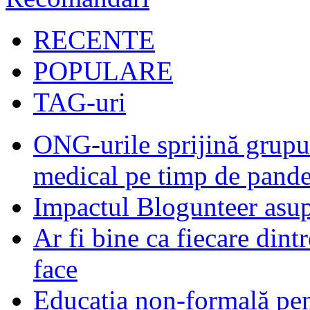
RECENTE
POPULARE
TAG-uri
ONG-urile sprijină grupur
medical pe timp de pand
Impactul Blogunteer asupr
Ar fi bine ca fiecare dintr
face
Educația non-formală pen