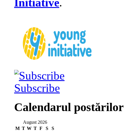
Initiative
.
Subscribe
Calendarul postărilor
August 2026
M
T
W
T
F
S
S