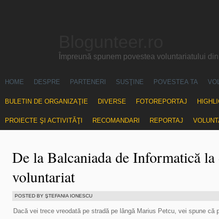
Blogunteer.ro
Împreună spunem povestea voluntariatului di
HOME
DESPRE
PARTENERI
SUSŢINE
POVESTEA TA
VO
BULETIN DE ORGANIZAŢIE
DIVERSE
FOTOREPORTAJ
HIGHL
PROIECTE ŞI ACTIVITĂŢI
RECOMANDARI
REPORTAJ
VOLUNT
De la Balcaniada de Informatică la 
voluntariat
POSTED BY ŞTEFANIA IONESCU
Dacă vei trece vreodată pe stradă pe lângă Marius Petcu, vei spune că p