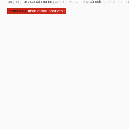
obișnuiți, ai zice că nici nu pare olimpic la info și că este unul din cei mai
CATEGORIES:
HIGHLIGHTED
,
INTERVIURI