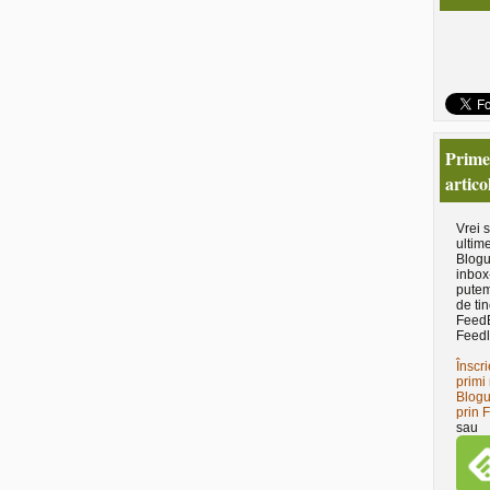
Primeş
artico
Vrei 
ultime
Blogu
inbox
putem
de tin
Feed
Feedl
Înscri
primi 
Blogu
prin 
sau