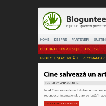
HOME
DESPRE
PARTENERI
SUSŢIN
BULETIN DE ORGANIZAŢIE
DIVERSE
F
PROIECTE ŞI ACTIVITĂŢI
RECOMANDARI
POSTED BY MARA DOROFTE
Ionel Cojocariu este unul dintre cei mai valoro
recunoscut internaţional, care se luptă în ac
CATEGORIES:
RECOMANDARI