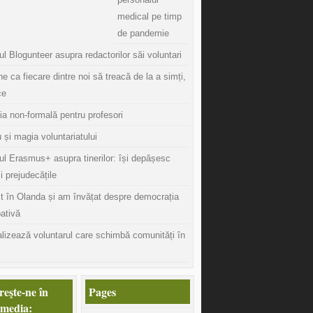
medical pe timp
de pandemie
l Blogunteer asupra redactorilor săi voluntari
ine ca fiecare dintre noi să treacă de la a simți,
ce
ia non-formală pentru profesori
 și magia voluntariatului
ul Erasmus+ asupra tinerilor: își depășesc
și prejudecățile
t în Olanda și am învățat despre democrația
pativă
lizează voluntarul care schimbă comunități în
eşte-ne în
Pages
 media: