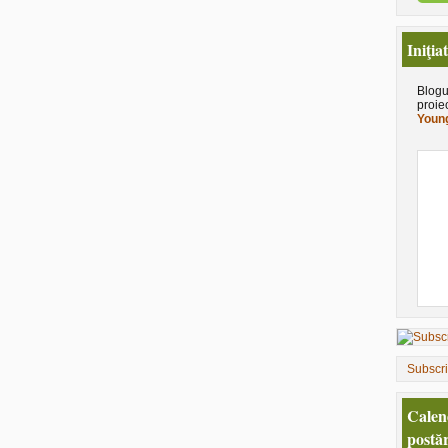
Iniţia
Blogu
proie
Young
Subscr
Calen
postăr