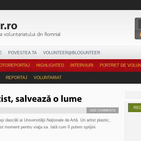
E
POVESTEA TA
VOLUNTEER@BLOGUNTEER
OTOREPORTAJ
HIGHLIGHTED
INTERVIURI
PORTRET DE VOLU
REPORTAJ
VOLUNTARIAT
RE
ADD COMMENTS
şi dascăli ai Universităţii Naţionale de Artă. Un artist plastic,
est moment pentru viaţa sa. Iată cum îl putem sprijini.