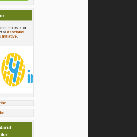
tor
nteer.ro este un
ct al
Asociației
 Initiative
.
ibe
darul
ilor