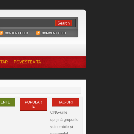
NTAR
POVESTEA TA
CENTE
POPULAR
TAG-URI
E
ONG-urile
sprijină grupurile
vulnerabile și
personalul