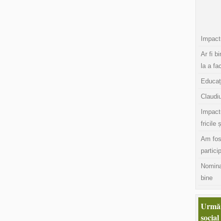
Impactu
Ar fi b
la a fa
Educaț
Claudiu
Impact
fricile 
Am fos
partici
Nomina
bine
Urmăr
social