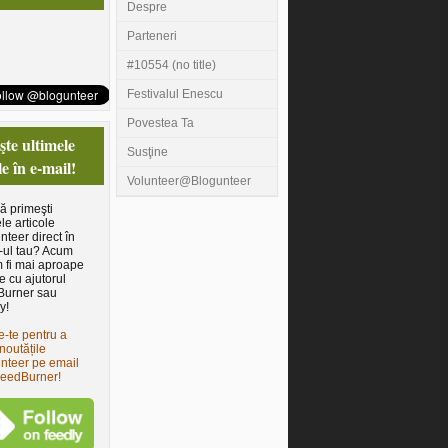
Despre
Parteneri
#10554 (no title)
Festivalul Enescu
Povestea Ta
te ultimele
Susţine
le în e-mail!
Volunteer@Blogunteer
să primeşti
le articole
nteer direct în
-ul tau? Acum
 fi mai aproape
e cu ajutorul
Burner sau
y!
e-te pentru a
noutățile
nteer pe email
FeedBurner!