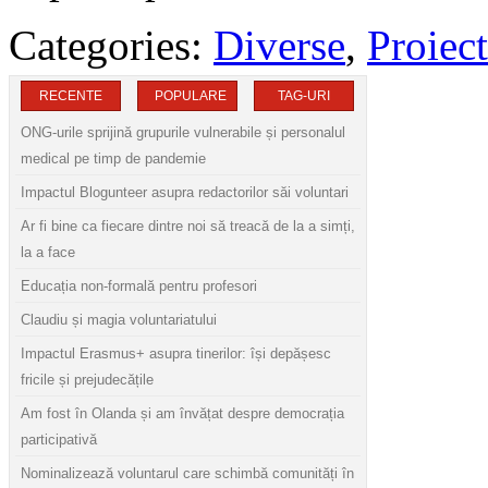
Categories:
Diverse
,
Proiect
RECENTE
POPULARE
TAG-URI
ONG-urile sprijină grupurile vulnerabile și personalul
medical pe timp de pandemie
Impactul Blogunteer asupra redactorilor săi voluntari
Ar fi bine ca fiecare dintre noi să treacă de la a simți,
la a face
Educația non-formală pentru profesori
Claudiu și magia voluntariatului
Impactul Erasmus+ asupra tinerilor: își depășesc
fricile și prejudecățile
Am fost în Olanda și am învățat despre democrația
participativă
Nominalizează voluntarul care schimbă comunități în