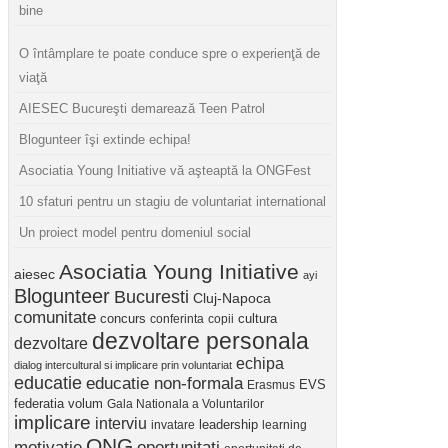
bine
O întâmplare te poate conduce spre o experienţă de
viaţă
AIESEC Bucureşti demarează Teen Patrol
Blogunteer îşi extinde echipa!
Asociatia Young Initiative vă aşteaptă la ONGFest
10 sfaturi pentru un stagiu de voluntariat international
Un proiect model pentru domeniul social
Asociatia Young Initiative
aiesec
ayi
Blogunteer
Bucuresti
Cluj-Napoca
comunitate
concurs
cultura
conferinta
copii
dezvoltare personala
dezvoltare
echipa
dialog intercultural si implicare prin voluntariat
educatie
educatie non-formala
Erasmus
EVS
federatia volum
Gala Nationala a Voluntarilor
implicare
interviu
invatare
leadership
learning
ONG
motivatie
oportunitati