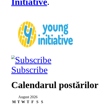
Initiative
.
Subscribe
Calendarul postărilor
August 2026
M
T
W
T
F
S
S