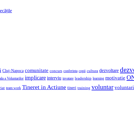
ecățile
dezv
i
comunitate
dezvoltare
Cluj-Napoca
concurs
cultura
copii
conferinta
O
implicare
motivatie
interviu
la a Voluntarilor
invatare
leadership
learning
voluntar
Tineret in Actiune
voluntari
iat
tineri
team work
training