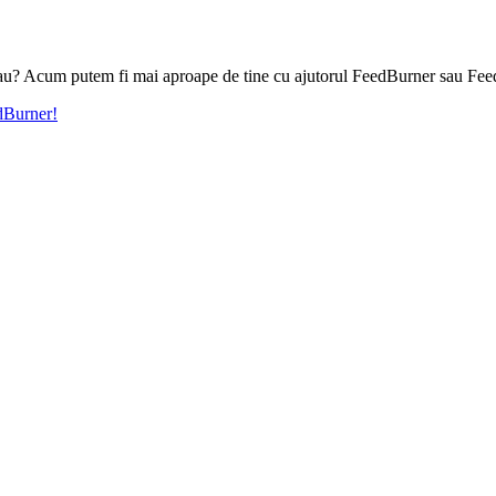
l tau? Acum putem fi mai aproape de tine cu ajutorul FeedBurner sau Fee
edBurner!