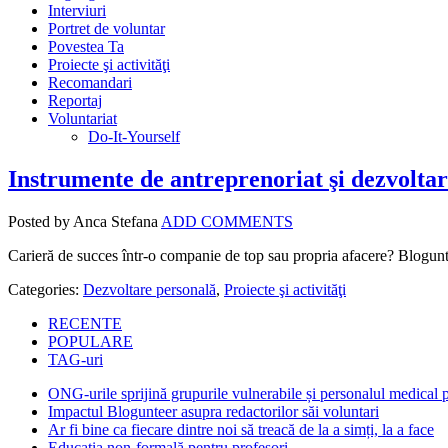
Interviuri
Portret de voluntar
Povestea Ta
Proiecte şi activităţi
Recomandari
Reportaj
Voluntariat
Do-It-Yourself
Instrumente de antreprenoriat şi dezvolta
Posted by Anca Stefana
ADD COMMENTS
Carieră de succes într-o companie de top sau propria afacere? Blogunt
Categories:
Dezvoltare personală
,
Proiecte şi activităţi
RECENTE
POPULARE
TAG-uri
ONG-urile sprijină grupurile vulnerabile și personalul medical
Impactul Blogunteer asupra redactorilor săi voluntari
Ar fi bine ca fiecare dintre noi să treacă de la a simți, la a face
Educația non-formală pentru profesori