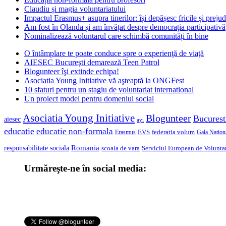
Claudiu și magia voluntariatului
Impactul Erasmus+ asupra tinerilor: își depășesc fricile și prejud
Am fost în Olanda și am învățat despre democrația participativă
Nominalizează voluntarul care schimbă comunități în bine
O întâmplare te poate conduce spre o experienţă de viaţă
AIESEC Bucureşti demarează Teen Patrol
Blogunteer îşi extinde echipa!
Asociatia Young Initiative vă aşteaptă la ONGFest
10 sfaturi pentru un stagiu de voluntariat international
Un proiect model pentru domeniul social
Asociatia Young Initiative
Blogunteer
Bucurest
aiesec
ayi
educatie
educatie non-formala
federatia volum
EVS
Gala Nationa
Erasmus
Romania
responsabilitate sociala
scoala de vara
Serviciul European de Voluntar
Urmăreşte-ne în social media: