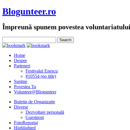
Blogunteer.ro
Împreună spunem povestea voluntariatulu
Home
Despre
Parteneri
Festivalul Enescu
#10554 (no title)
Susţine
Povestea Ta
Volunteer@Blogunteer
Buletin de Organizaţie
Diverse
Dezvoltare personală
Guestpost
FotoReportaj
Highlighted