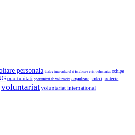
oltare personala
echipa
dialog intercultural si implicare prin voluntariat
NG
oportunitati
proiect
proiecte
organizare
oportunitati de voluntariat
voluntariat
voluntariat international