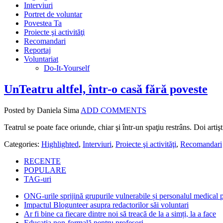
Interviuri
Portret de voluntar
Povestea Ta
Proiecte şi activităţi
Recomandari
Reportaj
Voluntariat
Do-It-Yourself
UnTeatru altfel, într-o casă fără poveste
Posted by Daniela Sima
ADD COMMENTS
Teatrul se poate face oriunde, chiar şi într-un spaţiu restrâns. Doi artişt
Categories:
Highlighted
,
Interviuri
,
Proiecte şi activităţi
,
Recomandari
RECENTE
POPULARE
TAG-uri
ONG-urile sprijină grupurile vulnerabile și personalul medical
Impactul Blogunteer asupra redactorilor săi voluntari
Ar fi bine ca fiecare dintre noi să treacă de la a simți, la a face
Educația non-formală pentru profesori