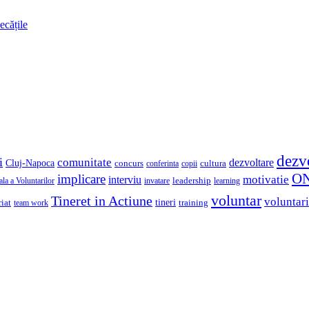
ecățile
dezv
i
comunitate
dezvoltare
Cluj-Napoca
concurs
cultura
copii
conferinta
O
implicare
motivatie
interviu
la a Voluntarilor
invatare
leadership
learning
voluntar
Tineret in Actiune
voluntari
iat
tineri
team work
training