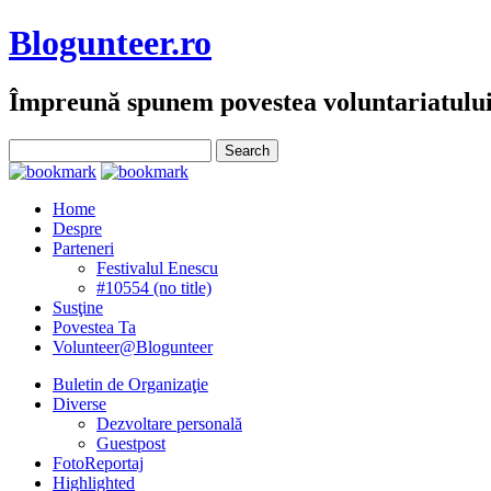
Blogunteer.ro
Împreună spunem povestea voluntariatulu
Home
Despre
Parteneri
Festivalul Enescu
#10554 (no title)
Susţine
Povestea Ta
Volunteer@Blogunteer
Buletin de Organizaţie
Diverse
Dezvoltare personală
Guestpost
FotoReportaj
Highlighted