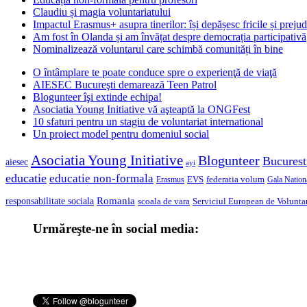
Claudiu și magia voluntariatului
Impactul Erasmus+ asupra tinerilor: își depășesc fricile și prejud
Am fost în Olanda și am învățat despre democrația participativă
Nominalizează voluntarul care schimbă comunități în bine
O întâmplare te poate conduce spre o experienţă de viaţă
AIESEC Bucureşti demarează Teen Patrol
Blogunteer îşi extinde echipa!
Asociatia Young Initiative vă aşteaptă la ONGFest
10 sfaturi pentru un stagiu de voluntariat international
Un proiect model pentru domeniul social
Asociatia Young Initiative
Blogunteer
Bucurest
aiesec
ayi
educatie
educatie non-formala
federatia volum
EVS
Gala Nationa
Erasmus
Romania
responsabilitate sociala
scoala de vara
Serviciul European de Voluntar
Urmăreşte-ne în social media: