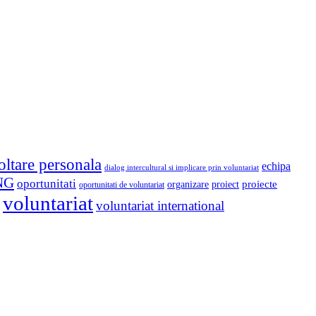
oltare personala
echipa
dialog intercultural si implicare prin voluntariat
NG
oportunitati
proiect
proiecte
organizare
oportunitati de voluntariat
voluntariat
voluntariat international