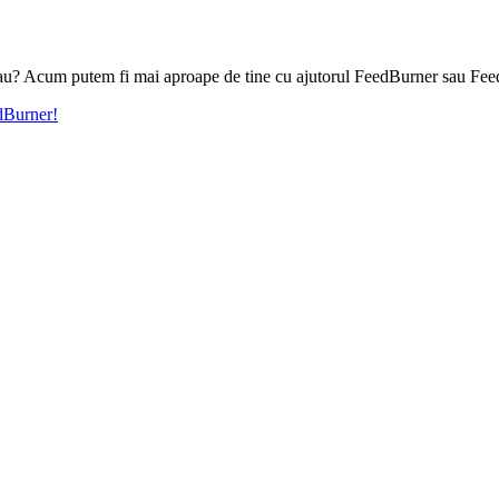
l tau? Acum putem fi mai aproape de tine cu ajutorul FeedBurner sau Fee
edBurner!