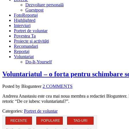
Dezvoltare personală
Guestpost
FotoReportaj
Highlighted
Interviuri
Portret de voluntar
Povestea Ta
Proiecte şi activităţi
Recomandari
Reportaj
Voluntariat
Do-It-Yourself
Voluntariatul – o forta pentru schimbare s
Posted by Blogunteer
2 COMMENTS
Andreea Anastasiu este cea mai noua membra a redactiei Blogunteer. Pen
retoric “De ce iubesc voluntariatul?”.
Categories:
Portret de voluntar
RECENTE
POPULARE
TAG-URI