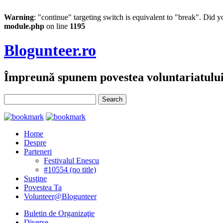
Warning
: "continue" targeting switch is equivalent to "break". Did 
module.php
on line
1195
Blogunteer.ro
Împreună spunem povestea voluntariatulu
Home
Despre
Parteneri
Festivalul Enescu
#10554 (no title)
Susţine
Povestea Ta
Volunteer@Blogunteer
Buletin de Organizaţie
Diverse