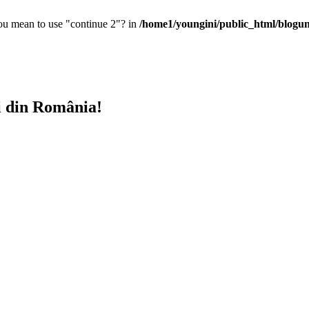
you mean to use "continue 2"? in
/home1/youngini/public_html/blogunt
i din România!