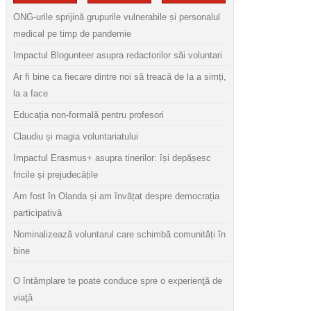
ONG-urile sprijină grupurile vulnerabile și personalul
medical pe timp de pandemie
Impactul Blogunteer asupra redactorilor săi voluntari
Ar fi bine ca fiecare dintre noi să treacă de la a simți,
la a face
Educația non-formală pentru profesori
Claudiu și magia voluntariatului
Impactul Erasmus+ asupra tinerilor: își depășesc
fricile și prejudecățile
Am fost în Olanda și am învățat despre democrația
participativă
Nominalizează voluntarul care schimbă comunități în
bine
O întâmplare te poate conduce spre o experienţă de
viaţă