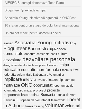
AIESEC Bucureşti demarează Teen Patrol
Blogunteer îşi extinde echipa!
Asociatia Young Initiative vă aşteaptă la ONGFest
10 sfaturi pentru un stagiu de voluntariat international
Un proiect model pentru domeniul social
Asociatia Young Initiative
aiesec
ayi
Blogunteer
Bucuresti
Cluj-Napoca
comunitate
concurs
cultura
conferinta
copii
dezvoltare personala
dezvoltare
echipa
dialog intercultural si implicare prin voluntariat
educatie
educatie non-formala
Erasmus
EVS
federatia volum
Gala Nationala a Voluntarilor
implicare
interviu
invatare
leadership
learning
ONG
motivatie
oportunitati
oportunitati de
proiect
proiecte
organizare
voluntariat
Romania
responsabilitate sociala
scoala de vara
Tineret
Serviciul European de Voluntariat
team work
voluntar
in Actiune
voluntari
tineri
training