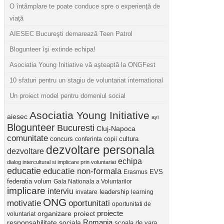
O întâmplare te poate conduce spre o experienţă de
viaţă
AIESEC Bucureşti demarează Teen Patrol
Blogunteer îşi extinde echipa!
Asociatia Young Initiative vă aşteaptă la ONGFest
10 sfaturi pentru un stagiu de voluntariat international
Un proiect model pentru domeniul social
Asociatia Young Initiative
aiesec
ayi
Blogunteer
Bucuresti
Cluj-Napoca
comunitate
concurs
cultura
conferinta
copii
dezvoltare personala
dezvoltare
echipa
dialog intercultural si implicare prin voluntariat
educatie
educatie non-formala
Erasmus
EVS
federatia volum
Gala Nationala a Voluntarilor
implicare
interviu
invatare
leadership
learning
ONG
motivatie
oportunitati
oportunitati de
proiect
proiecte
organizare
voluntariat
Romania
responsabilitate sociala
scoala de vara