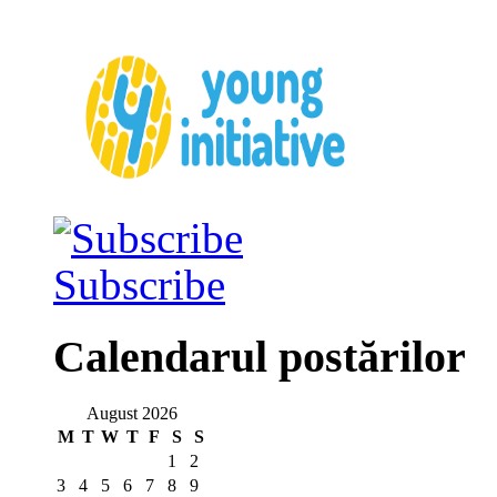
Subscribe
Calendarul postărilor
August 2026
M
T
W
T
F
S
S
1
2
3
4
5
6
7
8
9