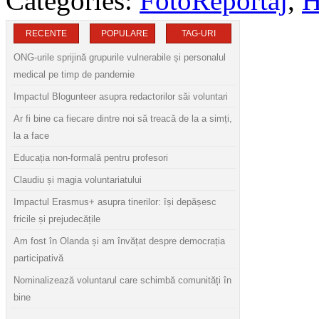
Categories:
FotoReportaj
,
H
RECENTE
POPULARE
TAG-URI
ONG-urile sprijină grupurile vulnerabile și personalul
medical pe timp de pandemie
Impactul Blogunteer asupra redactorilor săi voluntari
Ar fi bine ca fiecare dintre noi să treacă de la a simți,
la a face
Educația non-formală pentru profesori
Claudiu și magia voluntariatului
Impactul Erasmus+ asupra tinerilor: își depășesc
fricile și prejudecățile
Am fost în Olanda și am învățat despre democrația
participativă
Nominalizează voluntarul care schimbă comunități în
bine