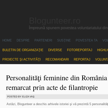
Blogunteer.ro
Împreună spunem povestea voluntariatului di
HOME
DESPRE
PARTENERI
SUSŢINE
POVESTEA TA
VO
BULETIN DE ORGANIZAŢIE
DIVERSE
FOTOREPORTAJ
HIGHL
PROIECTE ŞI ACTIVITĂŢI
RECOMANDARI
REPORTAJ
VOLUNT
Personalităţi feminine din România
remarcat prin acte de filantropie
POSTED BY ELIZA VAŞ
Astăzi, Blogunteer a deschis arhivele istoriei şi vă prezintă 5 personalit