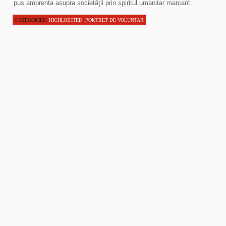
pus amprenta asupra societăţii prin spiritul umanitar marcant.
CATEGORIES:
HIGHLIGHTED
,
PORTRET DE VOLUNTAR