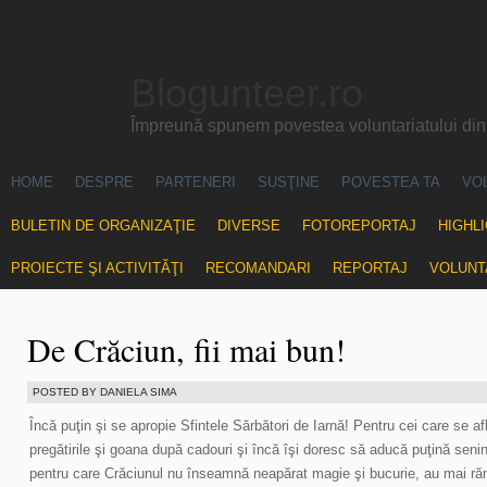
Blogunteer.ro
Împreună spunem povestea voluntariatului di
HOME
DESPRE
PARTENERI
SUSŢINE
POVESTEA TA
VO
BULETIN DE ORGANIZAŢIE
DIVERSE
FOTOREPORTAJ
HIGHL
PROIECTE ŞI ACTIVITĂŢI
RECOMANDARI
REPORTAJ
VOLUNT
De Crăciun, fii mai bun!
POSTED BY DANIELA SIMA
Încă puţin şi se apropie Sfintele Sărbători de Iarnă! Pentru cei care se a
pregătirile şi goana după cadouri şi încă îşi doresc să aducă puţină senin
pentru care Crăciunul nu înseamnă neapărat magie şi bucurie, au mai ră