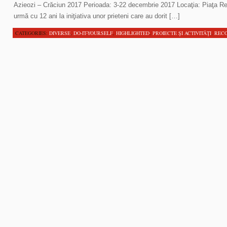
Azieozi – Crăciun 2017 Perioada: 3-22 decembrie 2017 Locaţia: Piaţa Revo
urmă cu 12 ani la iniţiativa unor prieteni care au dorit […]
CATEGORIES:
DIVERSE
,
DO-IT-YOURSELF
,
HIGHLIGHTED
,
PROIECTE ŞI ACTIVITĂŢI
,
REC