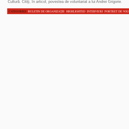
Cultură. Citiţi, în articol, povestea de voluntariat a lui Andrei Grigorie.
CATEGORIES:
BULETIN DE ORGANIZAŢIE
,
HIGHLIGHTED
,
INTERVIURI
,
PORTRET DE VO