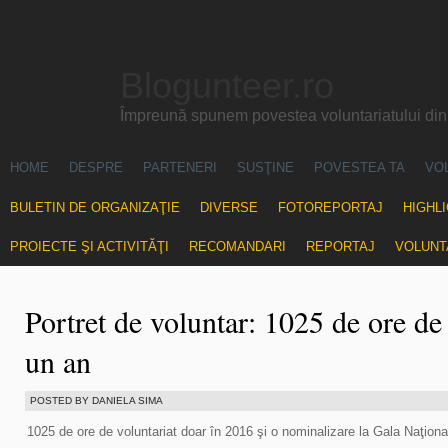
Blogunteer.ro
Împreună spunem povestea voluntariatului di
HOME
DESPRE
PARTENERI
SUSŢINE
POVESTEA TA
VO
BULETIN DE ORGANIZAŢIE
DIVERSE
FOTOREPORTAJ
HIGHL
PROIECTE ŞI ACTIVITĂŢI
RECOMANDARI
REPORTAJ
VOLUNT
Portret de voluntar: 1025 de ore de 
un an
POSTED BY DANIELA SIMA
1025 de ore de voluntariat doar în 2016 şi o nominalizare la Gala Naţional