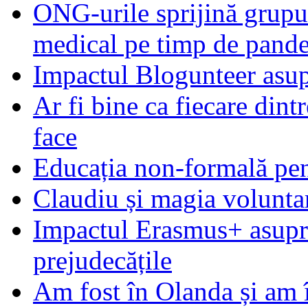
ONG-urile sprijină grupur
medical pe timp de pand
Impactul Blogunteer asupr
Ar fi bine ca fiecare dintr
face
Educația non-formală pen
Claudiu și magia voluntar
Impactul Erasmus+ asupra t
prejudecățile
Am fost în Olanda și am 