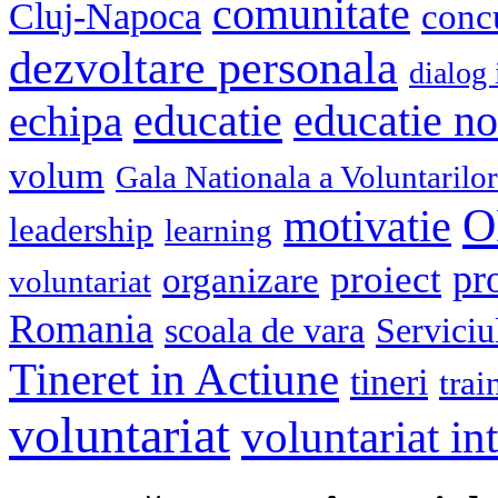
comunitate
Cluj-Napoca
conc
dezvoltare personala
dialog 
educatie
echipa
educatie n
volum
Gala Nationala a Voluntarilor
O
motivatie
leadership
learning
pr
proiect
organizare
voluntariat
Romania
scoala de vara
Serviciu
Tineret in Actiune
tineri
trai
voluntariat
voluntariat in