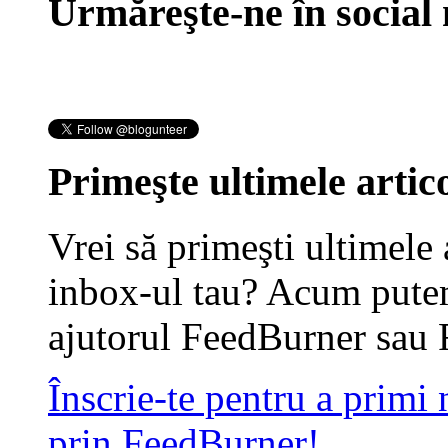
Urmăreşte-ne în social
Primeşte ultimele artico
Vrei să primeşti ultimele 
inbox-ul tau? Acum putem
ajutorul FeedBurner sau 
Înscrie-te pentru a primi
prin FeedBurner!