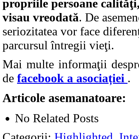
propriile persoane calităţi
visau vreodată
. De asemene
seriozitatea vor face diferen
parcursul întregii vieţi.
Mai multe informaţii desp
de
facebook a asociației
.
Articole asemanatoare:
No Related Posts
Categorii:
Highlighted
,
Inte