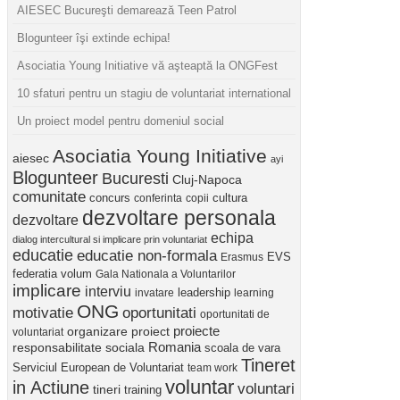
AIESEC Bucureşti demarează Teen Patrol
Blogunteer îşi extinde echipa!
Asociatia Young Initiative vă aşteaptă la ONGFest
10 sfaturi pentru un stagiu de voluntariat international
Un proiect model pentru domeniul social
Asociatia Young Initiative
aiesec
ayi
Blogunteer
Bucuresti
Cluj-Napoca
comunitate
concurs
cultura
conferinta
copii
dezvoltare personala
dezvoltare
echipa
dialog intercultural si implicare prin voluntariat
educatie
educatie non-formala
Erasmus
EVS
federatia volum
Gala Nationala a Voluntarilor
implicare
interviu
invatare
leadership
learning
ONG
motivatie
oportunitati
oportunitati de
proiect
proiecte
organizare
voluntariat
Romania
responsabilitate sociala
scoala de vara
Tineret
Serviciul European de Voluntariat
team work
voluntar
in Actiune
voluntari
tineri
training