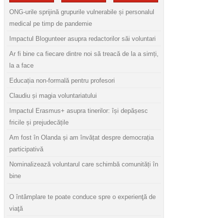
ONG-urile sprijină grupurile vulnerabile și personalul
medical pe timp de pandemie
Impactul Blogunteer asupra redactorilor săi voluntari
Ar fi bine ca fiecare dintre noi să treacă de la a simți,
la a face
Educația non-formală pentru profesori
Claudiu și magia voluntariatului
Impactul Erasmus+ asupra tinerilor: își depășesc
fricile și prejudecățile
Am fost în Olanda și am învățat despre democrația
participativă
Nominalizează voluntarul care schimbă comunități în
bine
O întâmplare te poate conduce spre o experienţă de
viaţă