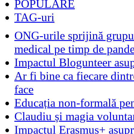
POPULARE
TAG-uri
ONG-urile sprijină grupur
medical pe timp de pand
Impactul Blogunteer asupr
Ar fi bine ca fiecare dintr
face
Educația non-formală pen
Claudiu și magia voluntar
Impactul Erasmus+ asupra t