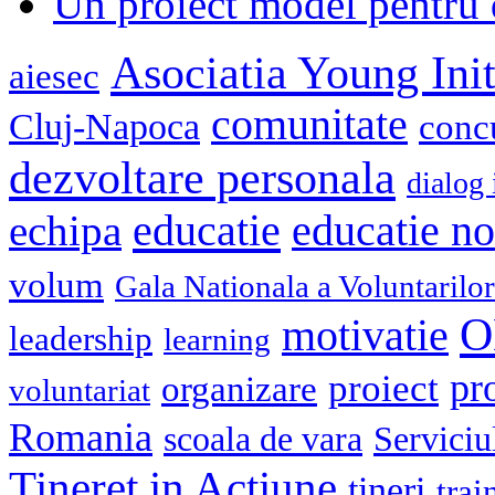
Un proiect model pentru 
Asociatia Young Init
aiesec
comunitate
Cluj-Napoca
conc
dezvoltare personala
dialog 
educatie
echipa
educatie n
volum
Gala Nationala a Voluntarilor
O
motivatie
leadership
learning
pr
proiect
organizare
voluntariat
Romania
scoala de vara
Serviciu
Tineret in Actiune
tineri
trai