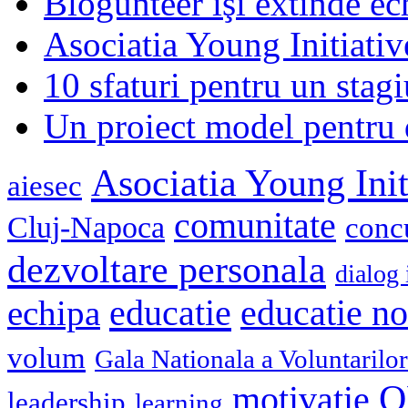
Blogunteer îşi extinde ec
Asociatia Young Initiati
10 sfaturi pentru un stagi
Un proiect model pentru 
Asociatia Young Init
aiesec
comunitate
Cluj-Napoca
conc
dezvoltare personala
dialog 
educatie
echipa
educatie n
volum
Gala Nationala a Voluntarilor
O
motivatie
leadership
learning