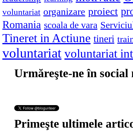
pr
proiect
organizare
voluntariat
Romania
scoala de vara
Serviciu
Tineret in Actiune
tineri
trai
voluntariat
voluntariat in
Urmăreşte-ne în social
Primeşte ultimele artico