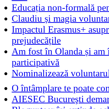
Educația non-formală pen
Claudiu și magia voluntar
Impactul Erasmus+ asupra t
prejudecățile
Am fost în Olanda și am 
participativă
Nominalizează voluntarul
O întâmplare te poate con
AIESEC Bucureşti demare