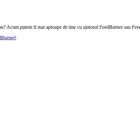
l tau? Acum putem fi mai aproape de tine cu ajutorul FeedBurner sau Fee
edBurner!