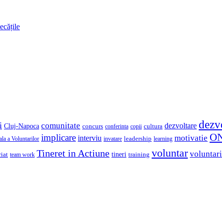
ecățile
dezv
i
comunitate
dezvoltare
Cluj-Napoca
concurs
cultura
copii
conferinta
O
implicare
motivatie
interviu
la a Voluntarilor
invatare
leadership
learning
voluntar
Tineret in Actiune
voluntari
iat
tineri
team work
training