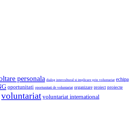
oltare personala
echipa
dialog intercultural si implicare prin voluntariat
NG
oportunitati
proiect
proiecte
organizare
oportunitati de voluntariat
voluntariat
voluntariat international