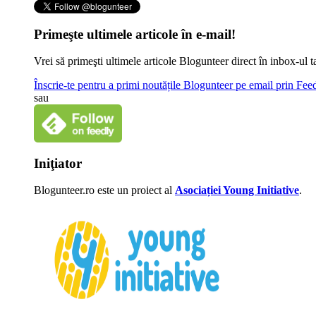
Primeşte ultimele articole în e-mail!
Vrei să primeşti ultimele articole Blogunteer direct în inbox-u
Înscrie-te pentru a primi noutățile Blogunteer pe email prin Fe
sau
Iniţiator
Blogunteer.ro este un proiect al
Asociației Young Initiative
.