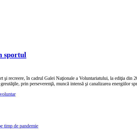
m sportul
 şi recreere, în cadrul Galei Naţionale a Voluntariatului, la ediţia din 20
 greutăţile, prin perseverenţă, muncă intensă şi canalizarea energiilor spr
 voluntar
 pe timp de pandemie