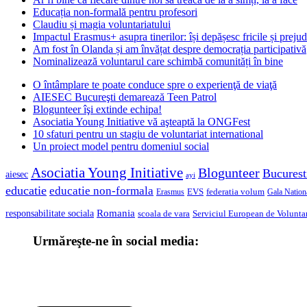
Educația non-formală pentru profesori
Claudiu și magia voluntariatului
Impactul Erasmus+ asupra tinerilor: își depășesc fricile și prejud
Am fost în Olanda și am învățat despre democrația participativă
Nominalizează voluntarul care schimbă comunități în bine
O întâmplare te poate conduce spre o experienţă de viaţă
AIESEC Bucureşti demarează Teen Patrol
Blogunteer îşi extinde echipa!
Asociatia Young Initiative vă aşteaptă la ONGFest
10 sfaturi pentru un stagiu de voluntariat international
Un proiect model pentru domeniul social
Asociatia Young Initiative
Blogunteer
Bucurest
aiesec
ayi
educatie
educatie non-formala
federatia volum
EVS
Gala Nationa
Erasmus
Romania
responsabilitate sociala
scoala de vara
Serviciul European de Voluntar
Urmăreşte-ne în social media: