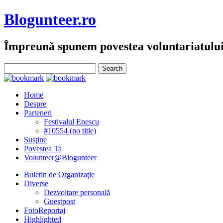
Blogunteer.ro
Împreună spunem povestea voluntariatulu
Home
Despre
Parteneri
Festivalul Enescu
#10554 (no title)
Susţine
Povestea Ta
Volunteer@Blogunteer
Buletin de Organizaţie
Diverse
Dezvoltare personală
Guestpost
FotoReportaj
Highlighted