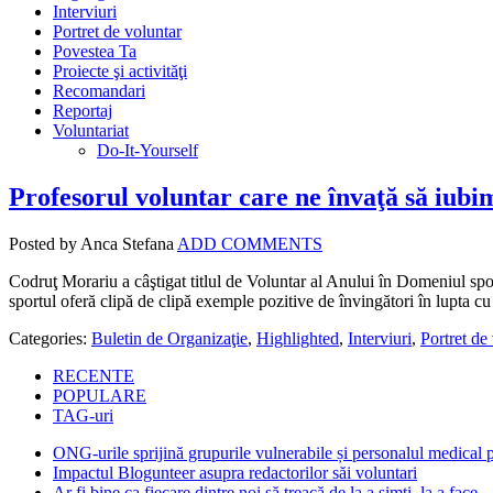
Interviuri
Portret de voluntar
Povestea Ta
Proiecte şi activităţi
Recomandari
Reportaj
Voluntariat
Do-It-Yourself
Profesorul voluntar care ne învaţă să iubi
Posted by Anca Stefana
ADD COMMENTS
Codruţ Morariu a câştigat titlul de Voluntar al Anului în Domeniul sport
sportul oferă clipă de clipă exemple pozitive de învingători în lupta cu
Categories:
Buletin de Organizaţie
,
Highlighted
,
Interviuri
,
Portret de
RECENTE
POPULARE
TAG-uri
ONG-urile sprijină grupurile vulnerabile și personalul medical
Impactul Blogunteer asupra redactorilor săi voluntari
Ar fi bine ca fiecare dintre noi să treacă de la a simți, la a face