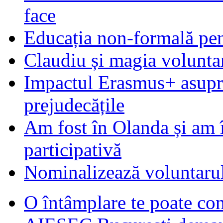
face
Educația non-formală pen
Claudiu și magia voluntar
Impactul Erasmus+ asupra t
prejudecățile
Am fost în Olanda și am 
participativă
Nominalizează voluntarul
O întâmplare te poate con