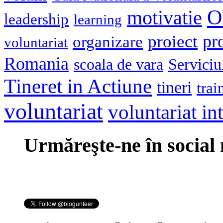
O
motivatie
leadership
learning
pr
proiect
organizare
voluntariat
Romania
scoala de vara
Serviciu
Tineret in Actiune
tineri
trai
voluntariat
voluntariat in
Urmăreşte-ne în social