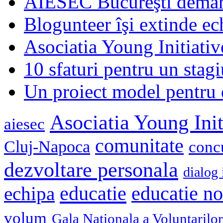
AIESEC Bucureşti demare
Blogunteer îşi extinde ec
Asociatia Young Initiati
10 sfaturi pentru un stagi
Un proiect model pentru 
Asociatia Young Init
aiesec
comunitate
Cluj-Napoca
conc
dezvoltare personala
dialog 
educatie
echipa
educatie n
volum
Gala Nationala a Voluntarilor