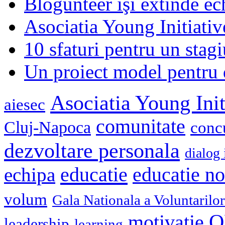
Blogunteer îşi extinde ec
Asociatia Young Initiati
10 sfaturi pentru un stagi
Un proiect model pentru 
Asociatia Young Init
aiesec
comunitate
Cluj-Napoca
conc
dezvoltare personala
dialog 
educatie
echipa
educatie n
volum
Gala Nationala a Voluntarilor
O
motivatie
leadership
learning