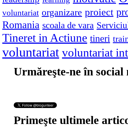
pr
proiect
organizare
voluntariat
Romania
scoala de vara
Serviciu
Tineret in Actiune
tineri
trai
voluntariat
voluntariat in
Urmăreşte-ne în social
Primeşte ultimele artico