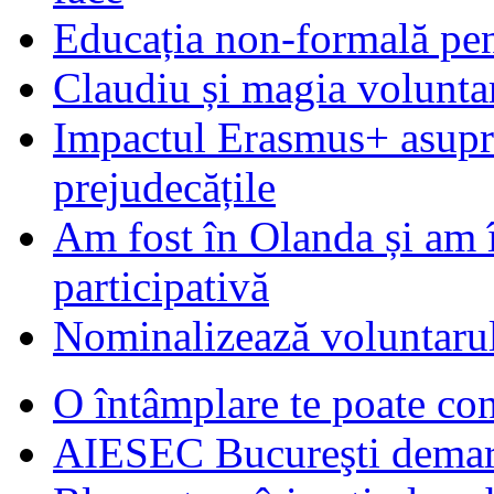
Educația non-formală pen
Claudiu și magia voluntar
Impactul Erasmus+ asupra t
prejudecățile
Am fost în Olanda și am 
participativă
Nominalizează voluntarul
O întâmplare te poate con
AIESEC Bucureşti demare