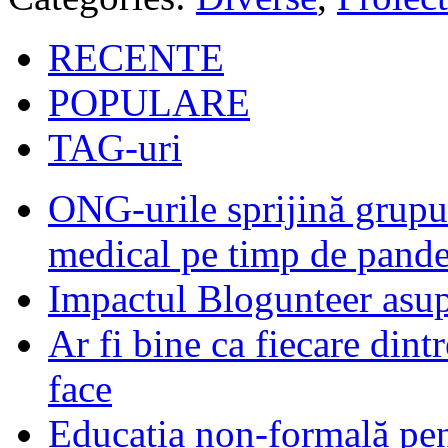
RECENTE
POPULARE
TAG-uri
ONG-urile sprijină grupur
medical pe timp de pand
Impactul Blogunteer asupr
Ar fi bine ca fiecare dintr
face
Educația non-formală pen