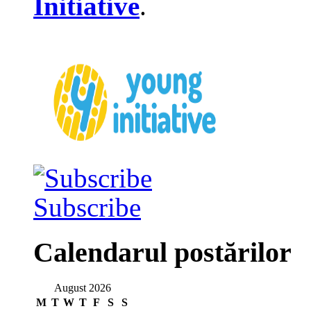
Initiative
.
Subscribe
Calendarul postărilor
August 2026
M
T
W
T
F
S
S