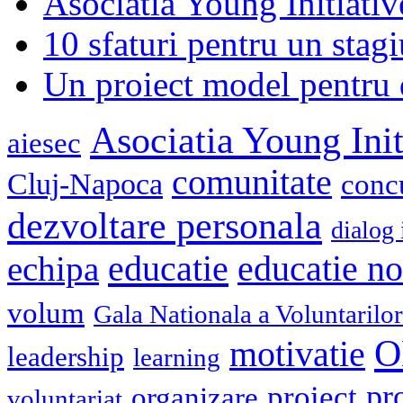
Asociatia Young Initiati
10 sfaturi pentru un stagi
Un proiect model pentru 
Asociatia Young Init
aiesec
comunitate
Cluj-Napoca
conc
dezvoltare personala
dialog 
educatie
echipa
educatie n
volum
Gala Nationala a Voluntarilor
O
motivatie
leadership
learning
pr
proiect
organizare
voluntariat