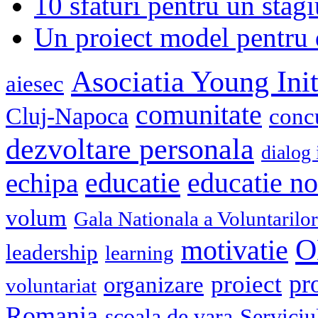
10 sfaturi pentru un stagi
Un proiect model pentru 
Asociatia Young Init
aiesec
comunitate
Cluj-Napoca
conc
dezvoltare personala
dialog 
educatie
echipa
educatie n
volum
Gala Nationala a Voluntarilor
O
motivatie
leadership
learning
pr
proiect
organizare
voluntariat
Romania
scoala de vara
Serviciu