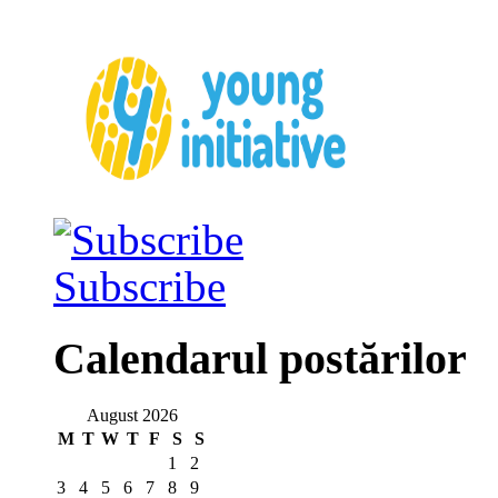
Subscribe
Calendarul postărilor
August 2026
M
T
W
T
F
S
S
1
2
3
4
5
6
7
8
9