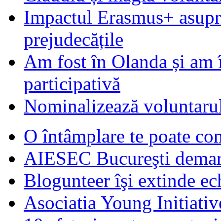
Impactul Erasmus+ asupra t
prejudecățile
Am fost în Olanda și am 
participativă
Nominalizează voluntarul
O întâmplare te poate con
AIESEC Bucureşti demare
Blogunteer îşi extinde ec
Asociatia Young Initiati