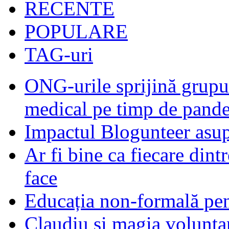
RECENTE
POPULARE
TAG-uri
ONG-urile sprijină grupur
medical pe timp de pand
Impactul Blogunteer asupr
Ar fi bine ca fiecare dintr
face
Educația non-formală pen
Claudiu și magia voluntar