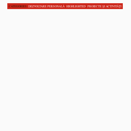
CATEGORIES:
DEZVOLTARE PERSONALĂ
,
HIGHLIGHTED
,
PROIECTE ŞI ACTIVITĂŢI