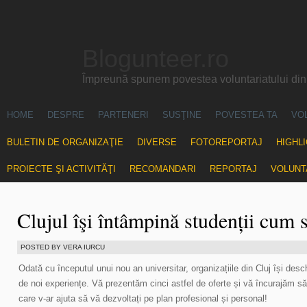
Blogunteer.ro
Împreună spunem povestea voluntariatului di
HOME
DESPRE
PARTENERI
SUSŢINE
POVESTEA TA
VO
BULETIN DE ORGANIZAŢIE
DIVERSE
FOTOREPORTAJ
HIGHL
PROIECTE ŞI ACTIVITĂŢI
RECOMANDARI
REPORTAJ
VOLUNT
Clujul îşi întâmpină studenții cum 
POSTED BY VERA IURCU
Odată cu începutul unui nou an universitar, organizațiile din Cluj își desc
de noi experiențe. Vă prezentăm cinci astfel de oferte și vă încurajăm să p
care v-ar ajuta să vă dezvoltați pe plan profesional și personal!