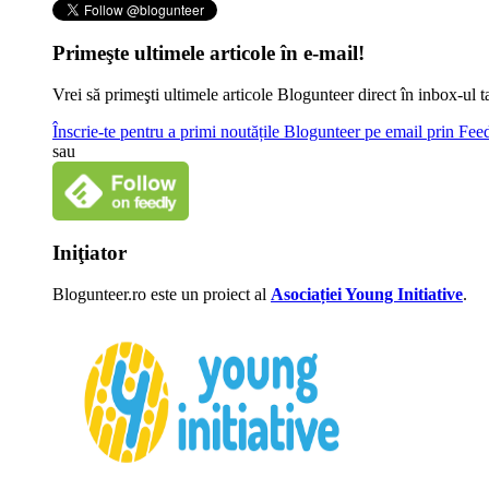
Primeşte ultimele articole în e-mail!
Vrei să primeşti ultimele articole Blogunteer direct în inbox-u
Înscrie-te pentru a primi noutățile Blogunteer pe email prin Fe
sau
Iniţiator
Blogunteer.ro este un proiect al
Asociației Young Initiative
.