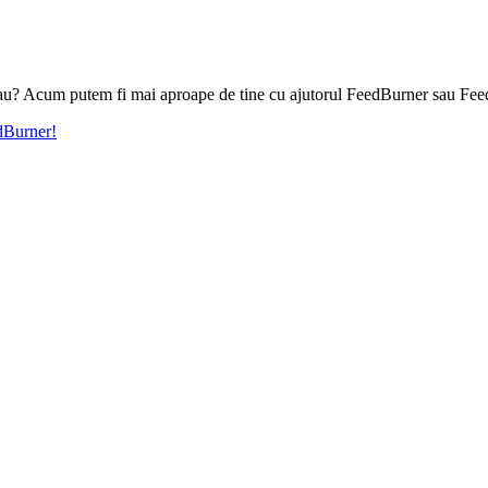
l tau? Acum putem fi mai aproape de tine cu ajutorul FeedBurner sau Fee
edBurner!