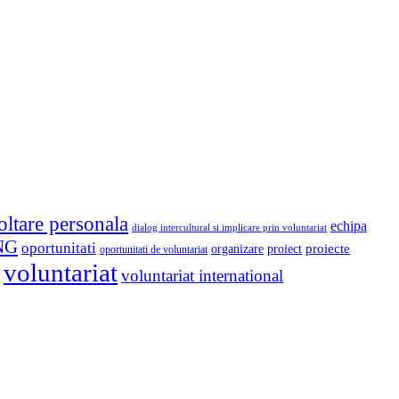
oltare personala
echipa
dialog intercultural si implicare prin voluntariat
NG
oportunitati
proiect
proiecte
organizare
oportunitati de voluntariat
voluntariat
voluntariat international