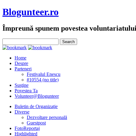
Blogunteer.ro
Împreună spunem povestea voluntariatulu
Home
Despre
Parteneri
Festivalul Enescu
#10554 (no title)
Susţine
Povestea Ta
Volunteer@Blogunteer
Buletin de Organizaţie
Diverse
Dezvoltare personală
Guestpost
FotoReportaj
Highlighted