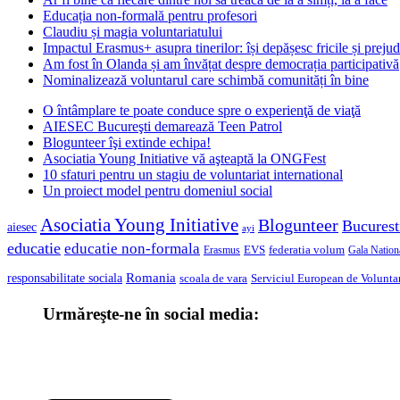
Educația non-formală pentru profesori
Claudiu și magia voluntariatului
Impactul Erasmus+ asupra tinerilor: își depășesc fricile și prejud
Am fost în Olanda și am învățat despre democrația participativă
Nominalizează voluntarul care schimbă comunități în bine
O întâmplare te poate conduce spre o experienţă de viaţă
AIESEC Bucureşti demarează Teen Patrol
Blogunteer îşi extinde echipa!
Asociatia Young Initiative vă aşteaptă la ONGFest
10 sfaturi pentru un stagiu de voluntariat international
Un proiect model pentru domeniul social
Asociatia Young Initiative
Blogunteer
Bucurest
aiesec
ayi
educatie
educatie non-formala
federatia volum
EVS
Gala Nationa
Erasmus
Romania
responsabilitate sociala
scoala de vara
Serviciul European de Voluntar
Urmăreşte-ne în social media: