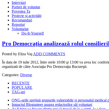
Interviuri
Portret de voluntar
Povestea Ta
Proiecte şi activităţi
Recomandari
Reportaj
Voluntariat
Do-It-Yourself
Pro Democraţia analizează rolul consilieri
Posted by Eliza Vaş
ADD COMMENTS
În data de 19 iulie 2012, între orele 10:00 şi 13:00 va avea loc confer
organizată de către Asociaţia Pro Democraţia Bucureşti.
Categories:
Diverse
RECENTE
POPULARE
TAG-uri
ONG-urile sprijină grupurile vulnerabile și personalul medical
Impactul Blogunteer asupra redactorilor săi voluntari
Ar fi bine ca fiecare dintre noi să treacă de la a simți, la a face