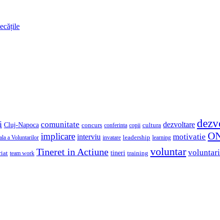
ecățile
dezv
i
comunitate
dezvoltare
Cluj-Napoca
concurs
cultura
copii
conferinta
O
implicare
motivatie
interviu
la a Voluntarilor
invatare
leadership
learning
voluntar
Tineret in Actiune
voluntari
iat
tineri
team work
training