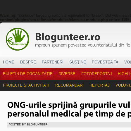
Warning
: "continue" targeting switch is equivalent to "break". Did you mean 
content/plugins/seo-ultimate/modules/class.su-module.php
on line
1195
HOME
DESPRE
PARTENERI
SUSŢINE
POVESTEA TA
VO
BULETIN DE ORGANIZAŢIE
DIVERSE
FOTOREPORTAJ
HIGHL
PROIECTE ŞI ACTIVITĂŢI
RECOMANDARI
REPORTAJ
VOLUNT
POSTED BY BLOGUNTEER