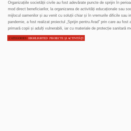
Organizațiile societății civile au fost adevărate puncte de sprijin în perio
mod direct beneficiarilor, la organizarea de activități educaționale sau so
mijlocul oamenilor și au venit cu soluții chiar și în vremurile dificile sau im
pandemie, a fost realizat proiectul „Sprijin pentru Arad” prin care au fost 
primară copii și adulți vulnerabili, iar cu materiale de protecție sanitară 
CATEGORIES:
HIGHLIGHTED
,
PROIECTE ŞI ACTIVITĂŢI