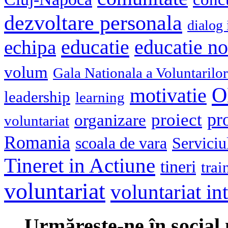
dezvoltare personala
dialog 
educatie
echipa
educatie n
volum
Gala Nationala a Voluntarilor
O
motivatie
leadership
learning
pr
proiect
organizare
voluntariat
Romania
scoala de vara
Serviciu
Tineret in Actiune
tineri
trai
voluntariat
voluntariat in
Urmăreşte-ne în social