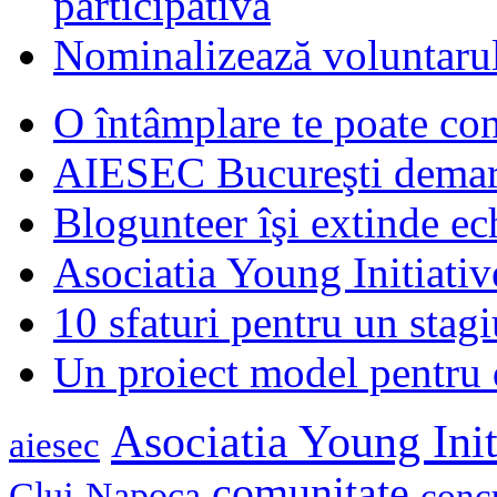
participativă
Nominalizează voluntarul
O întâmplare te poate con
AIESEC Bucureşti demare
Blogunteer îşi extinde ec
Asociatia Young Initiati
10 sfaturi pentru un stagi
Un proiect model pentru 
Asociatia Young Init
aiesec
comunitate
Cluj-Napoca
conc