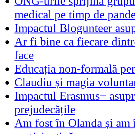
ONG-urile sprijină grupur
medical pe timp de pand
Impactul Blogunteer asupr
Ar fi bine ca fiecare dintr
face
Educația non-formală pen
Claudiu și magia voluntar
Impactul Erasmus+ asupra t
prejudecățile
Am fost în Olanda și am 