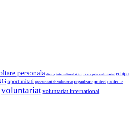
oltare personala
echipa
dialog intercultural si implicare prin voluntariat
NG
oportunitati
proiect
proiecte
organizare
oportunitati de voluntariat
voluntariat
voluntariat international