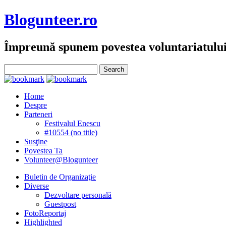
Blogunteer.ro
Împreună spunem povestea voluntariatulu
Home
Despre
Parteneri
Festivalul Enescu
#10554 (no title)
Susţine
Povestea Ta
Volunteer@Blogunteer
Buletin de Organizaţie
Diverse
Dezvoltare personală
Guestpost
FotoReportaj
Highlighted