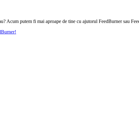
l tau? Acum putem fi mai aproape de tine cu ajutorul FeedBurner sau Fee
edBurner!