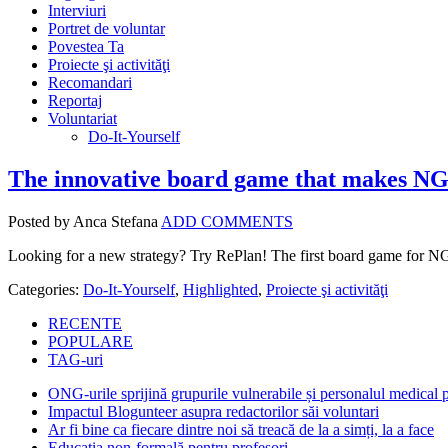
Interviuri
Portret de voluntar
Povestea Ta
Proiecte şi activităţi
Recomandari
Reportaj
Voluntariat
Do-It-Yourself
The innovative board game that makes NG
Posted by Anca Stefana
ADD COMMENTS
Looking for a new strategy? Try RePlan! The first board game for NGO 
Categories:
Do-It-Yourself
,
Highlighted
,
Proiecte şi activităţi
RECENTE
POPULARE
TAG-uri
ONG-urile sprijină grupurile vulnerabile și personalul medical
Impactul Blogunteer asupra redactorilor săi voluntari
Ar fi bine ca fiecare dintre noi să treacă de la a simți, la a face
Educația non-formală pentru profesori