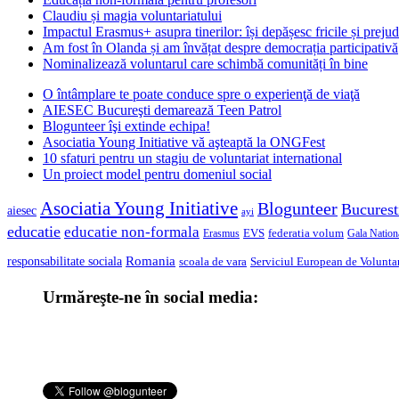
Claudiu și magia voluntariatului
Impactul Erasmus+ asupra tinerilor: își depășesc fricile și prejud
Am fost în Olanda și am învățat despre democrația participativă
Nominalizează voluntarul care schimbă comunități în bine
O întâmplare te poate conduce spre o experienţă de viaţă
AIESEC Bucureşti demarează Teen Patrol
Blogunteer îşi extinde echipa!
Asociatia Young Initiative vă aşteaptă la ONGFest
10 sfaturi pentru un stagiu de voluntariat international
Un proiect model pentru domeniul social
Asociatia Young Initiative
Blogunteer
Bucurest
aiesec
ayi
educatie
educatie non-formala
federatia volum
EVS
Gala Nationa
Erasmus
Romania
responsabilitate sociala
scoala de vara
Serviciul European de Voluntar
Urmăreşte-ne în social media: