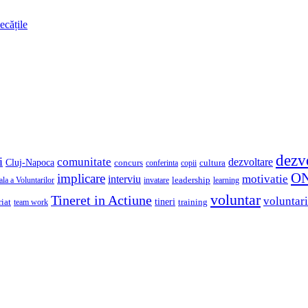
ecățile
dezv
i
comunitate
dezvoltare
Cluj-Napoca
concurs
cultura
copii
conferinta
O
implicare
motivatie
interviu
la a Voluntarilor
invatare
leadership
learning
voluntar
Tineret in Actiune
voluntari
iat
tineri
team work
training