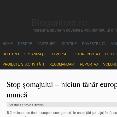
Blogunteer.ro
Împreună spunem povestea voluntariatului di
HOME
DESPRE
PARTENERI
SUSŢINE
POVESTEA TA
VO
BULETIN DE ORGANIZAŢIE
DIVERSE
FOTOREPORTAJ
HIGHL
PROIECTE ŞI ACTIVITĂŢI
RECOMANDARI
REPORTAJ
VOLUNT
Stop șomajului – niciun tânăr europ
muncă
POSTED BY ANCA STEFANA
5,2 milioane de tineri europeni sunt şomeri, în unele ţări şomajul în rândul