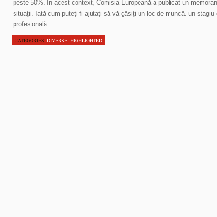
peste 50%. În acest context, Comisia Europeană a publicat un memora
situaţii. Iată cum puteţi fi ajutaţi să vă găsiţi un loc de muncă, un stagi
profesională.
CATEGORIES:
DIVERSE
,
HIGHLIGHTED