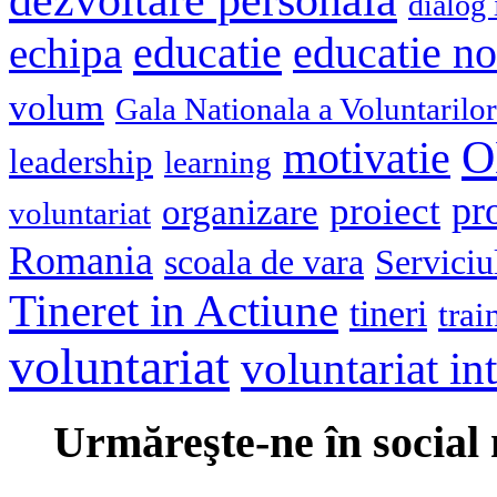
dialog 
educatie
echipa
educatie n
volum
Gala Nationala a Voluntarilor
O
motivatie
leadership
learning
pr
proiect
organizare
voluntariat
Romania
scoala de vara
Serviciu
Tineret in Actiune
tineri
trai
voluntariat
voluntariat in
Urmăreşte-ne în social