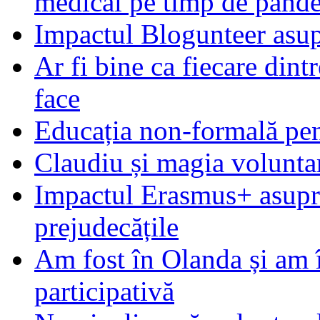
medical pe timp de pand
Impactul Blogunteer asupr
Ar fi bine ca fiecare dintr
face
Educația non-formală pen
Claudiu și magia voluntar
Impactul Erasmus+ asupra t
prejudecățile
Am fost în Olanda și am 
participativă