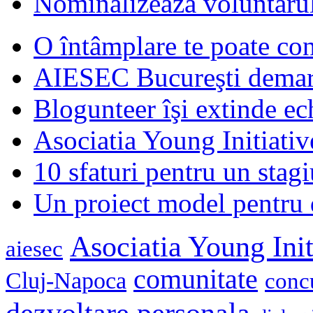
Nominalizează voluntarul
O întâmplare te poate con
AIESEC Bucureşti demare
Blogunteer îşi extinde ec
Asociatia Young Initiati
10 sfaturi pentru un stagi
Un proiect model pentru 
Asociatia Young Init
aiesec
comunitate
Cluj-Napoca
conc
dezvoltare personala