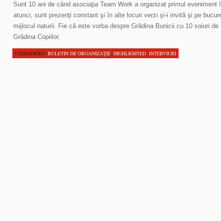
Sunt 10 ani de când asociaţia Team Work a organizat primul eveniment î
atunci, sunt prezenţi constant şi în alte locuri verzi şi-i invită şi pe bucur
mijlocul naturii. Fie că este vorba despre Grădina Bunicii cu 10 soiuri de 
Grădina Copiilor.
CATEGORIES:
BULETIN DE ORGANIZAŢIE
,
HIGHLIGHTED
,
INTERVIURI