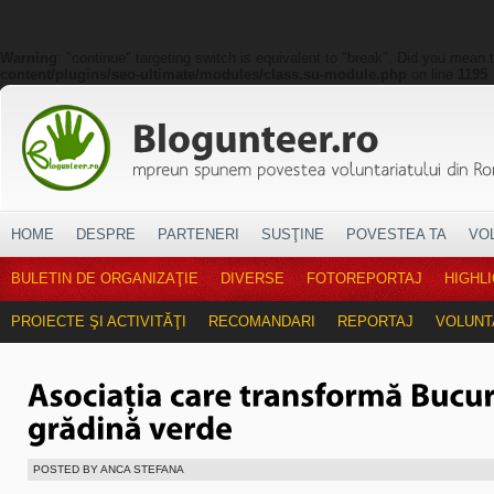
Warning
: "continue" targeting switch is equivalent to "break". Did you mean 
content/plugins/seo-ultimate/modules/class.su-module.php
on line
1195
HOME
DESPRE
PARTENERI
SUSŢINE
POVESTEA TA
VO
BULETIN DE ORGANIZAŢIE
DIVERSE
FOTOREPORTAJ
HIGHL
PROIECTE ŞI ACTIVITĂŢI
RECOMANDARI
REPORTAJ
VOLUNT
POSTED BY ANCA STEFANA