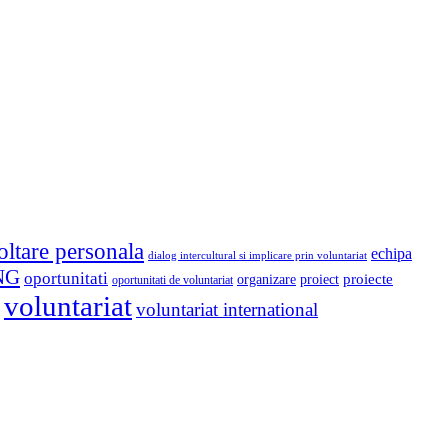
oltare personala
echipa
dialog intercultural si implicare prin voluntariat
NG
oportunitati
proiect
proiecte
organizare
oportunitati de voluntariat
voluntariat
voluntariat international