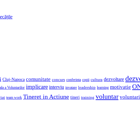
ecățile
dezv
i
comunitate
dezvoltare
Cluj-Napoca
concurs
cultura
copii
conferinta
O
implicare
motivatie
interviu
la a Voluntarilor
invatare
leadership
learning
voluntar
Tineret in Actiune
voluntari
iat
tineri
team work
training