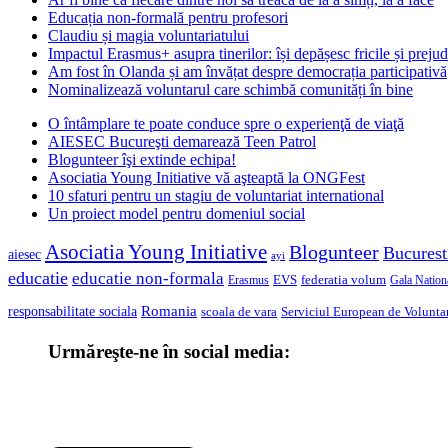
Educația non-formală pentru profesori
Claudiu și magia voluntariatului
Impactul Erasmus+ asupra tinerilor: își depășesc fricile și prejud
Am fost în Olanda și am învățat despre democrația participativă
Nominalizează voluntarul care schimbă comunități în bine
O întâmplare te poate conduce spre o experienţă de viaţă
AIESEC Bucureşti demarează Teen Patrol
Blogunteer îşi extinde echipa!
Asociatia Young Initiative vă aşteaptă la ONGFest
10 sfaturi pentru un stagiu de voluntariat international
Un proiect model pentru domeniul social
Asociatia Young Initiative
Blogunteer
Bucurest
aiesec
ayi
educatie
educatie non-formala
federatia volum
EVS
Gala Nationa
Erasmus
Romania
responsabilitate sociala
scoala de vara
Serviciul European de Voluntar
Urmăreşte-ne în social media: