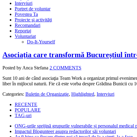
Interviuri
Portret de voluntar
Povestea Ta
Proiecte şi activităţi
Recomandari
Reportaj
Voluntariat
Do-It-Yourself
Asociaţia care transformă Bucureştiul într
Posted by Anca Stefana
2 COMMENTS
Sunt 10 ani de când asociaţia Team Work a organizat primul eveniment în
liber în mijlocul naturii. Fie că este vorba despre Grădina Bunicii cu 1
Categories:
Buletin de Organizaţie
,
Highlighted
,
Interviuri
RECENTE
POPULARE
TAG-uri
ONG-urile sprijină grupurile vulnerabile și personalul medical
Impactul Blogunteer asupra redactorilor săi voluntari
Ar fi bine ca fiecare dintre noi să treacă de la a simți, la a face