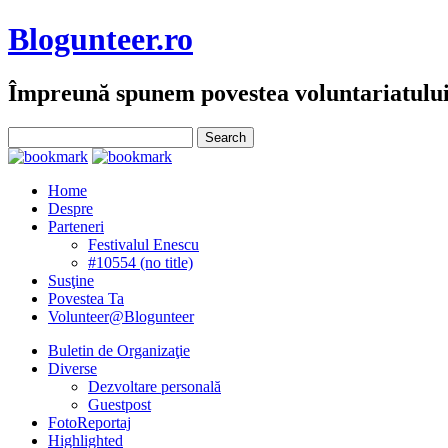
Blogunteer.ro
Împreună spunem povestea voluntariatulu
Home
Despre
Parteneri
Festivalul Enescu
#10554 (no title)
Susţine
Povestea Ta
Volunteer@Blogunteer
Buletin de Organizaţie
Diverse
Dezvoltare personală
Guestpost
FotoReportaj
Highlighted