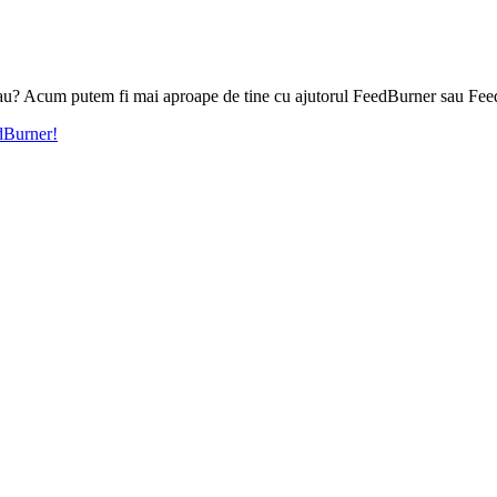
l tau? Acum putem fi mai aproape de tine cu ajutorul FeedBurner sau Fee
edBurner!