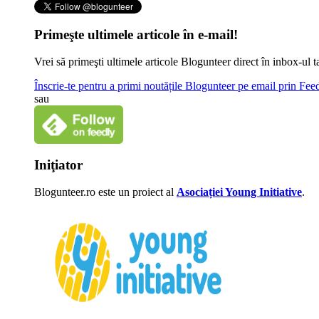
Primeşte ultimele articole în e-mail!
Vrei să primeşti ultimele articole Blogunteer direct în inbox-u
Înscrie-te pentru a primi noutățile Blogunteer pe email prin Fe
sau
Iniţiator
Blogunteer.ro este un proiect al
Asociației Young Initiative
.