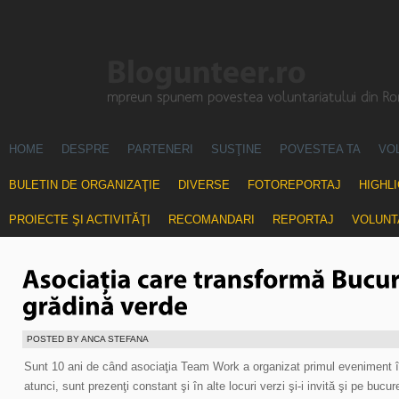
HOME
DESPRE
PARTENERI
SUSŢINE
POVESTEA TA
VO
BULETIN DE ORGANIZAŢIE
DIVERSE
FOTOREPORTAJ
HIGHL
PROIECTE ŞI ACTIVITĂŢI
RECOMANDARI
REPORTAJ
VOLUNT
POSTED BY ANCA STEFANA
Sunt 10 ani de când asociaţia Team Work a organizat primul eveniment î
atunci, sunt prezenţi constant şi în alte locuri verzi şi-i invită şi pe bucur