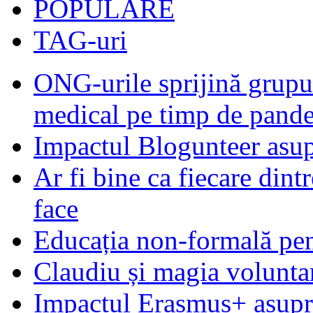
POPULARE
TAG-uri
ONG-urile sprijină grupur
medical pe timp de pand
Impactul Blogunteer asupr
Ar fi bine ca fiecare dintr
face
Educația non-formală pen
Claudiu și magia voluntar
Impactul Erasmus+ asupra t