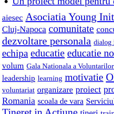
Un proiect model pentru 
Asociatia Young Init
aiesec
comunitate
Cluj-Napoca
conc
dezvoltare personala
dialog 
educatie
echipa
educatie n
volum
Gala Nationala a Voluntarilor
O
motivatie
leadership
learning
pr
proiect
organizare
voluntariat
Romania
scoala de vara
Serviciu
Tineret in Actiune
tineri
trai