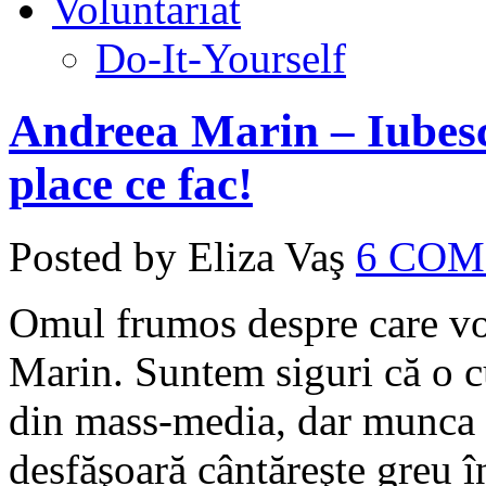
Voluntariat
Do-It-Yourself
Andreea Marin – Iubesc
place ce fac!
Posted by Eliza Vaş
6 CO
Omul frumos despre care vo
Marin. Suntem siguri că o cu
din mass-media, dar munca d
desfăşoară cântăreşte greu în