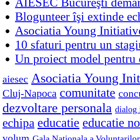
AIESEC Bucureşti demare
Blogunteer îşi extinde ec
Asociatia Young Initiati
10 sfaturi pentru un stagi
Un proiect model pentru 
Asociatia Young Init
aiesec
comunitate
Cluj-Napoca
conc
dezvoltare personala
dialog 
educatie
echipa
educatie n
volum
Gala Nationala a Voluntarilor