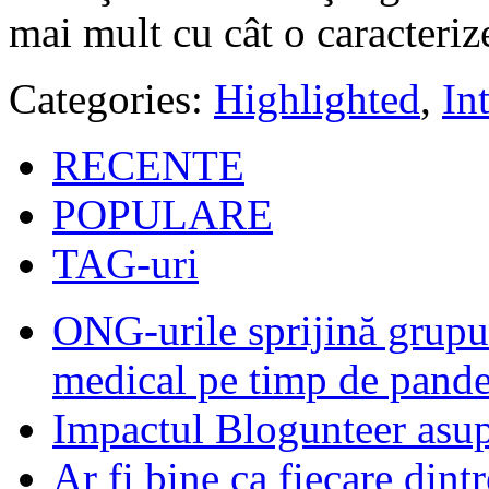
mai mult cu cât o caracteriz
Categories:
Highlighted
,
In
RECENTE
POPULARE
TAG-uri
ONG-urile sprijină grupur
medical pe timp de pand
Impactul Blogunteer asupr
Ar fi bine ca fiecare dintr