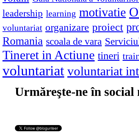
O
motivatie
leadership
learning
pr
proiect
organizare
voluntariat
Romania
scoala de vara
Serviciu
Tineret in Actiune
tineri
trai
voluntariat
voluntariat in
Urmăreşte-ne în social