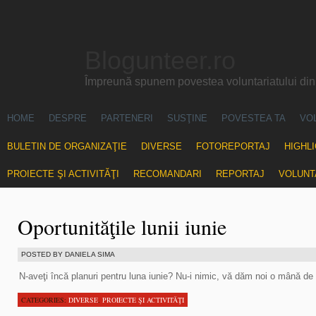
Blogunteer.ro
Împreună spunem povestea voluntariatului di
HOME
DESPRE
PARTENERI
SUSŢINE
POVESTEA TA
VO
BULETIN DE ORGANIZAŢIE
DIVERSE
FOTOREPORTAJ
HIGHL
PROIECTE ŞI ACTIVITĂŢI
RECOMANDARI
REPORTAJ
VOLUNT
Oportunităţile lunii iunie
POSTED BY DANIELA SIMA
N-aveţi încă planuri pentru luna iunie? Nu-i nimic, vă dăm noi o mână de 
CATEGORIES:
DIVERSE
,
PROIECTE ŞI ACTIVITĂŢI