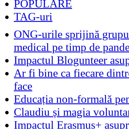
POPULARE
TAG-uri
ONG-urile sprijină grupur
medical pe timp de pand
Impactul Blogunteer asupr
Ar fi bine ca fiecare dintr
face
Educația non-formală pen
Claudiu și magia voluntar
Impactul Erasmus+ asupra t