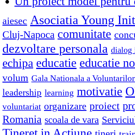
Un proiect model pentru 
Asociatia Young Init
aiesec
comunitate
Cluj-Napoca
conc
dezvoltare personala
dialog 
educatie
echipa
educatie n
volum
Gala Nationala a Voluntarilor
O
motivatie
leadership
learning
pr
proiect
organizare
voluntariat
Romania
scoala de vara
Serviciu
Tineret in Actiune
tineri
trai