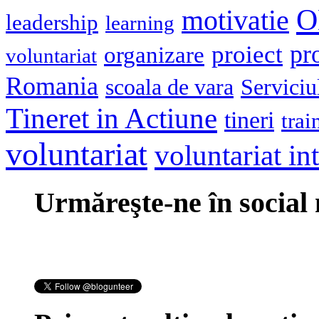
O
motivatie
leadership
learning
pr
proiect
organizare
voluntariat
Romania
scoala de vara
Serviciu
Tineret in Actiune
tineri
trai
voluntariat
voluntariat in
Urmăreşte-ne în social