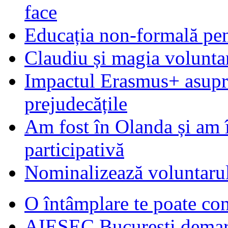
face
Educația non-formală pen
Claudiu și magia voluntar
Impactul Erasmus+ asupra t
prejudecățile
Am fost în Olanda și am 
participativă
Nominalizează voluntarul
O întâmplare te poate con
AIESEC Bucureşti demare