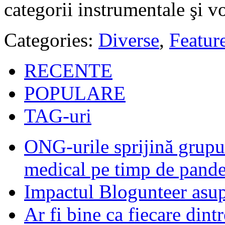
categorii instrumentale şi v
Categories:
Diverse
,
Featur
RECENTE
POPULARE
TAG-uri
ONG-urile sprijină grupur
medical pe timp de pand
Impactul Blogunteer asupr
Ar fi bine ca fiecare dintr