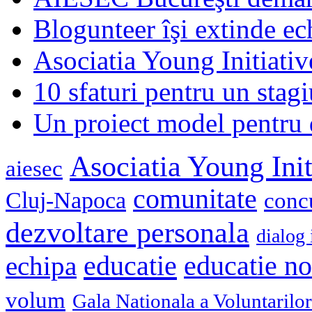
Blogunteer îşi extinde ec
Asociatia Young Initiati
10 sfaturi pentru un stagi
Un proiect model pentru 
Asociatia Young Init
aiesec
comunitate
Cluj-Napoca
conc
dezvoltare personala
dialog 
educatie
echipa
educatie n
volum
Gala Nationala a Voluntarilor