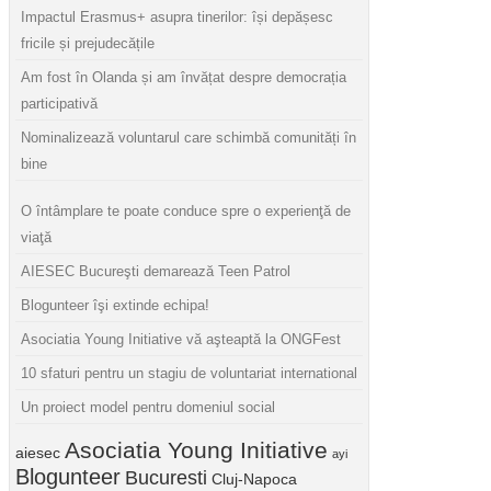
Impactul Erasmus+ asupra tinerilor: își depășesc
fricile și prejudecățile
Am fost în Olanda și am învățat despre democrația
participativă
Nominalizează voluntarul care schimbă comunități în
bine
O întâmplare te poate conduce spre o experienţă de
viaţă
AIESEC Bucureşti demarează Teen Patrol
Blogunteer îşi extinde echipa!
Asociatia Young Initiative vă aşteaptă la ONGFest
10 sfaturi pentru un stagiu de voluntariat international
Un proiect model pentru domeniul social
Asociatia Young Initiative
aiesec
ayi
Blogunteer
Bucuresti
Cluj-Napoca