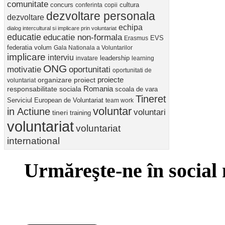
comunitate
concurs
cultura
conferinta
copii
dezvoltare personala
dezvoltare
echipa
dialog intercultural si implicare prin voluntariat
educatie
educatie non-formala
Erasmus
EVS
federatia volum
Gala Nationala a Voluntarilor
implicare
interviu
invatare
leadership
learning
ONG
motivatie
oportunitati
oportunitati de
proiect
proiecte
organizare
voluntariat
Romania
responsabilitate sociala
scoala de vara
Tineret
Serviciul European de Voluntariat
team work
voluntar
in Actiune
voluntari
tineri
training
voluntariat
voluntariat
international
Urmăreşte-ne în social