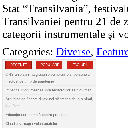
Stat “Transilvania”, festival
Transilvaniei pentru 21 de zi
categorii instrumentale şi v
Categories:
Diverse
,
Featur
RECENTE
POPULARE
TAG-URI
ONG-urile sprijină grupurile vulnerabile și personalul
medical pe timp de pandemie
Impactul Blogunteer asupra redactorilor săi voluntari
Ar fi bine ca fiecare dintre noi să treacă de la a simți,
la a face
Educația non-formală pentru profesori
Claudiu și magia voluntariatului