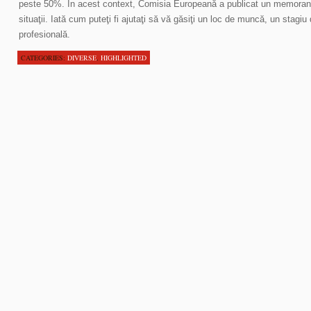
peste 50%. În acest context, Comisia Europeană a publicat un memora
situaţii. Iată cum puteţi fi ajutaţi să vă găsiţi un loc de muncă, un stagi
profesională.
CATEGORIES:
DIVERSE
,
HIGHLIGHTED