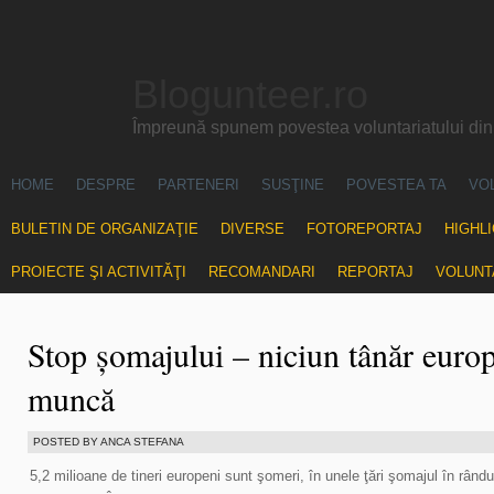
Blogunteer.ro
Împreună spunem povestea voluntariatului di
HOME
DESPRE
PARTENERI
SUSŢINE
POVESTEA TA
VO
BULETIN DE ORGANIZAŢIE
DIVERSE
FOTOREPORTAJ
HIGHL
PROIECTE ŞI ACTIVITĂŢI
RECOMANDARI
REPORTAJ
VOLUNT
Stop șomajului – niciun tânăr europ
muncă
POSTED BY ANCA STEFANA
5,2 milioane de tineri europeni sunt şomeri, în unele ţări şomajul în rândul